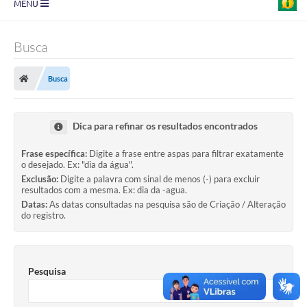
MENU
Prefeitura
Busca
Transparência
Busca
Diário Oficial
Legislação
Dica para refinar os resultados encontrados
Turismo
Frase específica:
Digite a frase entre aspas para filtrar exatamente
o desejado. Ex: "dia da água".
Ouvidoria
Exclusão:
Digite a palavra com sinal de menos (-) para excluir
resultados com a mesma. Ex: dia da -agua.
Editais
Datas:
As datas consultadas na pesquisa são de Criação / Alteração
do registro.
Planos
Galeria de Fotos
Pesquisa
Arquivos para Download
Carta de Serviço