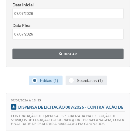
Data Inicial
SIAFIC
Sabesp
Data Final
Elektro
Contratos
BUSCAR
Audiências Públicas
Publicações 3º Setor
Editais (1)
Secretarias (1)
Contas Públicas
Telefones Úteis
07/07/2026 às 13h35
Emprega
DISPENSA DE LICITAÇÃO 089/2026 - CONTRATAÇÃO DE
EMPRESA ESPECIALIZADA NA EXECUÇÃO DE SERVIÇOS DE
CONTRATAÇÃO DE EMPRESA ESPECIALIZADA NA EXECUÇÃO DE
Enquete
LOCAÇÃO TOPOGRÁFICA DA TERRAPLANAGEM, COM A
SERVIÇOS DE LOCAÇÃO TOPOGRÁFICA DA TERRAPLANAGEM, COM A
FINALIDADE DE REALIZAR A MARCAÇÃO EM CAMPO DOS
FINALIDADE DE REALIZAR A MARCAÇÃO EM CAMPO DOS
ELEMENTOS PREVISTOS NO PROJETO DE TERRAPLANAGEM DA
ELEMENTOS PREVISTOS NO PROJETO DE TERRAPLANAGEM
Agenda
ÁREA DESTINADA…
DA ÁREA DESTINADA Á