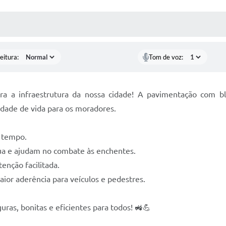
 MÍDIAS
RECEBA NOTÍCIAS
eitura:
Tom de voz:
a a infraestrutura da nossa cidade! A pavimentação com bl
lidade de vida para os moradores.
o tempo.
a e ajudam no combate às enchentes.
enção facilitada.
ior aderência para veículos e pedestres.
ras, bonitas e eficientes para todos! 🚜💪