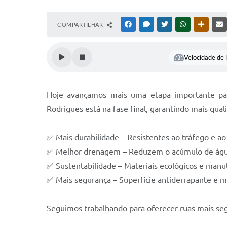
COMPARTILHAR
FACEBOOK
MESSENGER
TWITTER
WHATSAPP
OUTRAS
Velocidade de l
Hoje avançamos mais uma etapa importante par
Rodrigues está na fase final, garantindo mais qua
✅ Mais durabilidade – Resistentes ao tráfego e a
✅ Melhor drenagem – Reduzem o acúmulo de águ
✅ Sustentabilidade – Materiais ecológicos e manut
✅ Mais segurança – Superfície antiderrapante e ma
Seguimos trabalhando para oferecer ruas mais segu