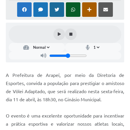
SIAFIC
Sabesp
Elektro
Contratos
Audiências Públicas
Publicações 3º Setor
A Prefeitura de Arapeí, por meio da Diretoria de
Contas Públicas
Esportes, convida a população para prestigiar o amistoso
Telefones Úteis
de Vôlei Adaptado, que será realizado nesta sexta-feira,
dia 11 de abril, às 18h30, no Ginásio Municipal.
Emprega
Enquete
O evento é uma excelente oportunidade para incentivar
a prática esportiva e valorizar nossos atletas locais,
Agenda