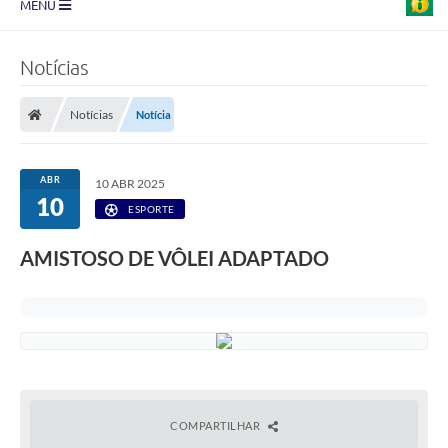
MENU
Prefeitura
Notícias
Transparência
Notícias
Notícia
Diário Oficial
Legislação
ABR
10 ABR 2025
10
Turismo
ESPORTE
Ouvidoria
AMISTOSO DE VÔLEI ADAPTADO
Editais
Planos
Galeria de Fotos
Arquivos para Download
COMPARTILHAR
Carta de Serviço