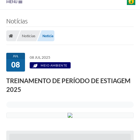
MENU
Prefeitura
Notícias
Transparência
Notícias
Notícia
Diário Oficial
Legislação
JUL
08 JUL 2025
08
Turismo
MEIO AMBIENTE
Ouvidoria
TREINAMENTO DE PERÍODO DE ESTIAGEM
2025
Editais
Planos
Galeria de Fotos
Arquivos para Download
Carta de Serviço