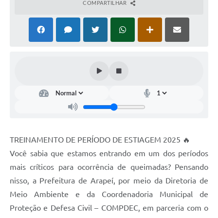
COMPARTILHAR
SIAFIC
Sabesp
Elektro
Contratos
Audiências Públicas
Publicações 3º Setor
Contas Públicas
TREINAMENTO DE PERÍODO DE ESTIAGEM 2025 🔥
Telefones Úteis
Você sabia que estamos entrando em um dos períodos
mais críticos para ocorrência de queimadas? Pensando
Emprega
nisso, a Prefeitura de Arapeí, por meio da Diretoria de
Enquete
Meio Ambiente e da Coordenadoria Municipal de
Proteção e Defesa Civil – COMPDEC, em parceria com o
Agenda