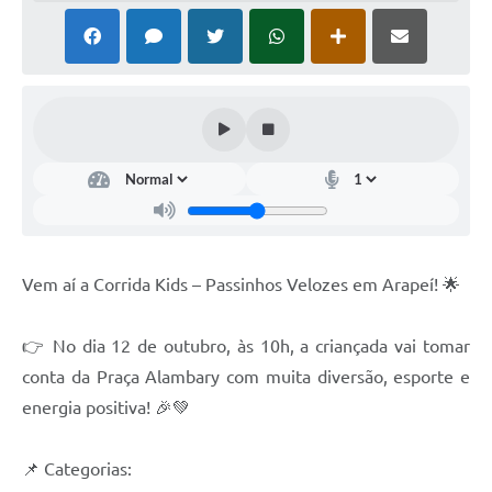
SIAFIC
Sabesp
Elektro
Contratos
Audiências Públicas
Publicações 3º Setor
Vem aí a Corrida Kids – Passinhos Velozes em Arapeí! 🌟
Contas Públicas
Telefones Úteis
👉 No dia 12 de outubro, às 10h, a criançada vai tomar
conta da Praça Alambary com muita diversão, esporte e
Emprega
energia positiva! 🎉💚
Enquete
📌 Categorias:
Agenda