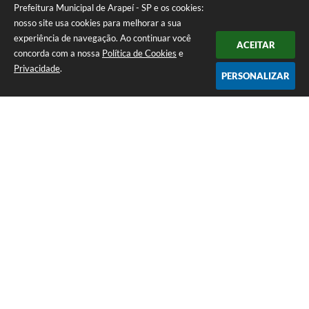
Prefeitura Municipal de Arapeí - SP e os cookies:
nosso site usa cookies para melhorar a sua
experiência de navegação. Ao continuar você
ACEITAR
concorda com a nossa
Política de Cookies
e
Privacidade
.
PERSONALIZAR
Telefone: (12) 3115-1194
Endereço: Rua das Missões, nº 08 - Centro | CEP: 12870-000
Atendimento de Segunda-feira a Sexta-feira das 07h as 17h
CNPJ: 65.058.984/0001-07
Prefeitura Municipal de Arapeí - SP
Versão do Sistema:
3.5.3 - 19/06/2026
Portal atualizado em:
05/08/2026 16:09
Dados Abertos