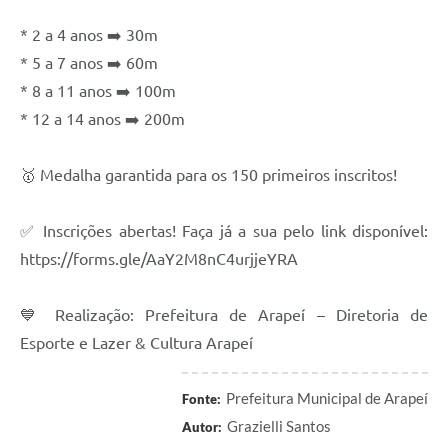
SIC
* 2 a 4 anos ➡️ 30m
Planejamento
* 5 a 7 anos ➡️ 60m
* 8 a 11 anos ➡️ 100m
* 12 a 14 anos ➡️ 200m
🥇 Medalha garantida para os 150 primeiros inscritos!
✅ Inscrições abertas! Faça já a sua pelo link disponível:
https://forms.gle/AaY2M8nC4urjjeYRA
💙 Realização: Prefeitura de Arapeí – Diretoria de
Esporte e Lazer & Cultura Arapeí
Prefeitura Municipal de Arapeí
Fonte:
Grazielli Santos
Autor: