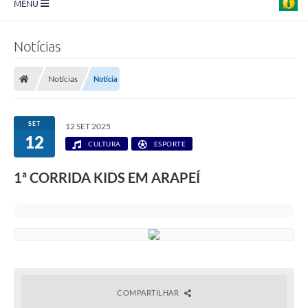
MENU
Prefeitura
Notícias
Transparência
Notícias
Notícia
Diário Oficial
Legislação
SET
12 SET 2025
12
Turismo
CULTURA
ESPORTE
Ouvidoria
1ª CORRIDA KIDS EM ARAPEÍ
Editais
Planos
Galeria de Fotos
Arquivos para Download
COMPARTILHAR
Carta de Serviço