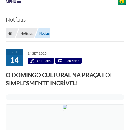
MENU
Prefeitura
Notícias
Transparência
Notícias
Notícia
Diário Oficial
Legislação
SET
14 SET 2025
14
Turismo
CULTURA
TURISMO
Ouvidoria
O DOMINGO CULTURAL NA PRAÇA FOI
SIMPLESMENTE INCRÍVEL!
Editais
Planos
Galeria de Fotos
Arquivos para Download
Carta de Serviço