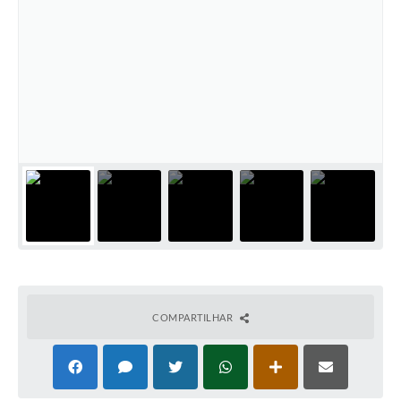
SIAFIC
Sabesp
Elektro
Contratos
Audiências Públicas
Publicações 3º Setor
Contas Públicas
Telefones Úteis
Emprega
COMPARTILHAR
Enquete
Agenda