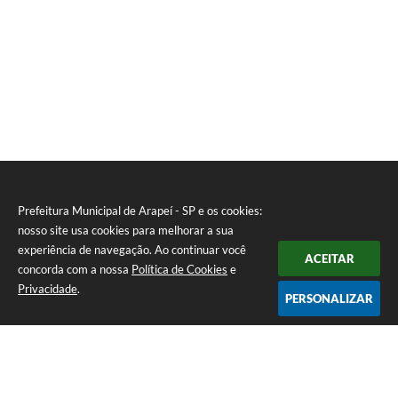
Prefeitura Municipal de Arapeí - SP e os cookies:
nosso site usa cookies para melhorar a sua
experiência de navegação. Ao continuar você
ACEITAR
concorda com a nossa
Política de Cookies
e
Privacidade
.
PERSONALIZAR
Telefone: (12) 3115-1194