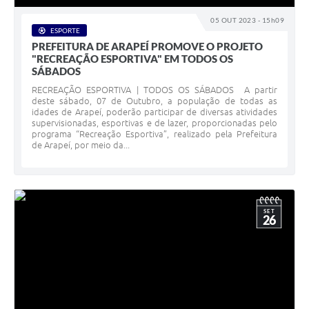
05 OUT 2023 - 15h09
ESPORTE
PREFEITURA DE ARAPEÍ PROMOVE O PROJETO
"RECREAÇÃO ESPORTIVA" EM TODOS OS
SÁBADOS
RECREAÇÃO ESPORTIVA | TODOS OS SÁBADOS A partir
deste sábado, 07 de Outubro, a população de todas as
idades de Arapeí, poderão participar de diversas atividades
supervisionadas, esportivas e de lazer, proporcionadas pelo
programa “Recreação Esportiva”, realizado pela Prefeitura
de Arapeí, por meio da...
SET
26