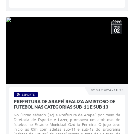
MAR
02
02 MAR 2024 - 11h25
ESPORTE
PREFEITURA DE ARAPEÍ REALIZA AMISTOSO DE
FUTEBOL NAS CATEGORIAS SUB-11 E SUB 13
No último sábado (02) a Prefeitura de Arapeí, por meio da
Diretoria de Esporte e Lazer, promoveu um amistoso de
futebol no Estádio Municipal Ozório Ferreira. O jogo teve
início às 09h com atletas sub-11 e sub-13 do programa