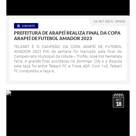
26 SET 2023 - 09h08
ESPORTE
PREFEITURA DE ARAPEÍ REALIZA FINAL DA COPA
ARAPEÍ DE FUTEBOL AMADOR 2023
TELEART É O CAMPEÃO DA COPA ARAPEÍ DE FUTEBOL
AMADOR 2023 Fim de semana foi marcado pela final do
Campeonato Municipal da cidade – Troféu José Inis Nemetala
Faria. A grande final aconteceu no domingo (24) e a disputa
pela taça foi entre Teleart FC e Treze ASP. Com 1×0, Teleart
FC conquistou a taça e...
SET
18