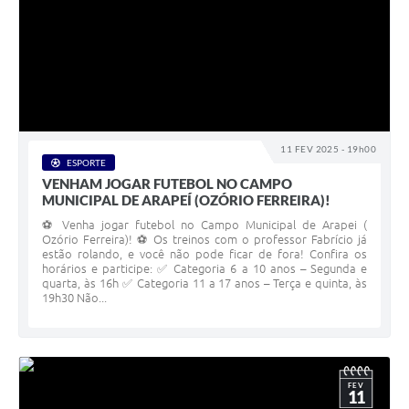
11 FEV 2025 - 19h00
ESPORTE
VENHAM JOGAR FUTEBOL NO CAMPO
MUNICIPAL DE ARAPEÍ (OZÓRIO FERREIRA)!
⚽ Venha jogar futebol no Campo Municipal de Arapei (
Ozório Ferreira)! ⚽ Os treinos com o professor Fabrício já
estão rolando, e você não pode ficar de fora! Confira os
horários e participe: ✅ Categoria 6 a 10 anos – Segunda e
quarta, às 16h ✅ Categoria 11 a 17 anos – Terça e quinta, às
19h30 Não...
FEV
11