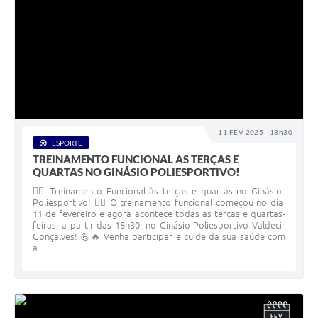
11 FEV 2025 - 18h30
ESPORTE
TREINAMENTO FUNCIONAL AS TERÇAS E
QUARTAS NO GINÁSIO POLIESPORTIVO!
🏋️‍♂️ Treinamento Funcional às terças e quartas no Ginásio
Poliesportivo! 🏋️‍♀️ O treinamento funcional começou no dia
11 de fevereiro e agora acontece todas as terças e quartas-
feiras, a partir das 18h30, no Ginásio Poliesportivo Valdecir
Gonçalves! 💪🔥 Venha participar e cuide da sua saúde com
a...
FEV