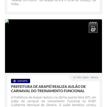
“Atletas do Futuro” de Arapeí contra o time do Voltaço, de
Volta...
FEV
07
07 FEV 2024 - 09h51
ESPORTE
PREFEITURA DE ARAPEÍ REALIZA AULÃO DE
CARNAVAL DO TREINAMENTO FUNCIONAL
A Prefeitura de Arapeí realizou na última quarta-feira (07), um
aulão de carnaval de treinamento funcional na EMEF
Guilherme Henrique de Oliveira. O aulão temático contou