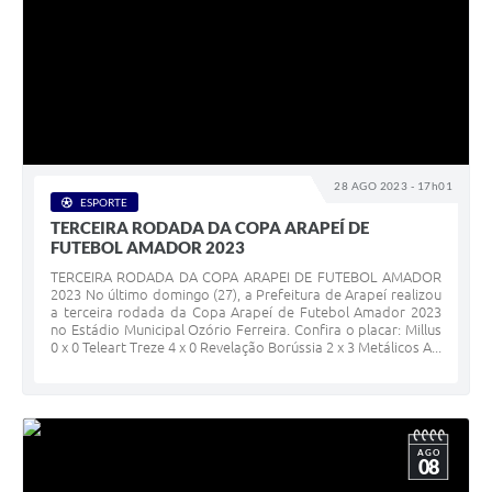
28 AGO 2023 - 17h01
ESPORTE
TERCEIRA RODADA DA COPA ARAPEÍ DE
FUTEBOL AMADOR 2023
TERCEIRA RODADA DA COPA ARAPEI DE FUTEBOL AMADOR
2023 No último domingo (27), a Prefeitura de Arapeí realizou
a terceira rodada da Copa Arapeí de Futebol Amador 2023
no Estádio Municipal Ozório Ferreira. Confira o placar: Millus
0 x 0 Teleart Treze 4 x 0 Revelação Borússia 2 x 3 Metálicos A...
AGO
08