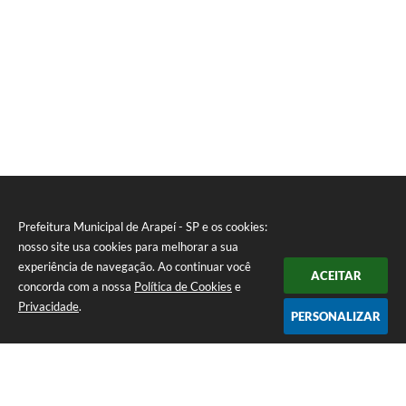
Prefeitura Municipal de Arapeí - SP e os cookies:
nosso site usa cookies para melhorar a sua
experiência de navegação. Ao continuar você
ACEITAR
concorda com a nossa
Política de Cookies
e
Privacidade
.
PERSONALIZAR
Telefone: (12) 3115-1194