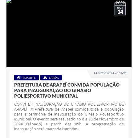
NOV
14
14 NOV 2024 - 15h01
ESPORTE
OBRAS
PREFEITURA DE ARAPEÍ CONVIDA POPULAÇÃO
PARA INAUGURAÇÃO DO GINÁSIO
POLIESPORTIVO MUNICIPAL
CONVITE | INAUGURAÇÃO DO GINÁSIO POLIESPORTIVO DE
ARAPEÍ A Prefeitura de Arapeí convida toda a população
para a cerimônia de inauguração do Ginásio Poliesportivo
Municipal. O evento será realizado no dia 23 de Novembro de
2024 (sábado) a partir das 09h. A programação de
inauguração será marcada também...