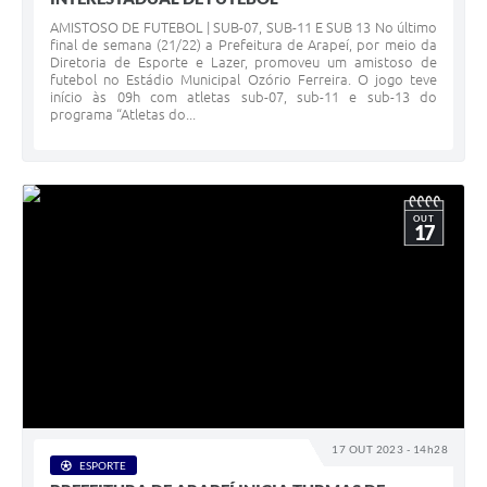
AMISTOSO DE FUTEBOL | SUB-07, SUB-11 E SUB 13 No último
final de semana (21/22) a Prefeitura de Arapeí, por meio da
Diretoria de Esporte e Lazer, promoveu um amistoso de
futebol no Estádio Municipal Ozório Ferreira. O jogo teve
início às 09h com atletas sub-07, sub-11 e sub-13 do
programa “Atletas do...
OUT
17
17 OUT 2023 - 14h28
ESPORTE