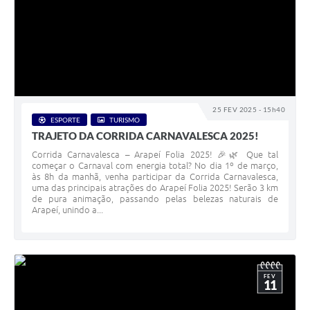
25 FEV 2025 - 15h40
ESPORTE
TURISMO
TRAJETO DA CORRIDA CARNAVALESCA 2025!
Corrida Carnavalesca – Arapeí Folia 2025! 🎉🌿 Que tal
começar o Carnaval com energia total? No dia 1º de março,
às 8h da manhã, venha participar da Corrida Carnavalesca,
uma das principais atrações do Arapeí Folia 2025! Serão 3 km
de pura animação, passando pelas belezas naturais de
Arapeí, unindo a...
FEV
11