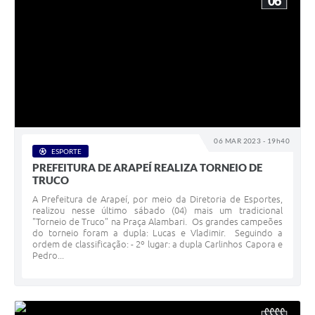
06
06 MAR 2023 - 19h40
ESPORTE
PREFEITURA DE ARAPEÍ REALIZA TORNEIO DE
TRUCO
A Prefeitura de Arapeí, por meio da Diretoria de Esportes,
realizou nesse último sábado (04) mais um tradicional
"Torneio de Truco" na Praça Alambari. Os grandes campeões
do torneio foram a dupla: Lucas e Vladimir. Seguindo a
ordem de classificação: - 2º lugar: a dupla Carlinhos Capora e
Pedro...