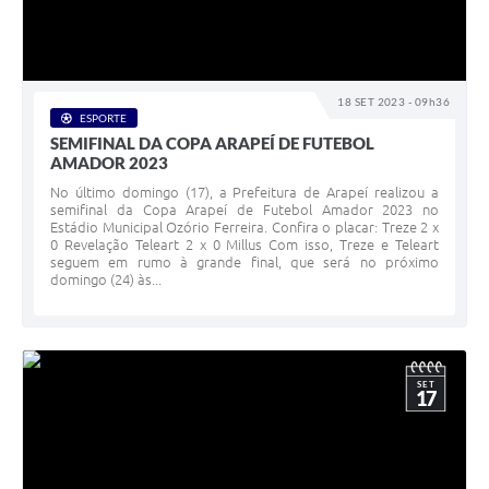
18 SET 2023 - 09h36
ESPORTE
SEMIFINAL DA COPA ARAPEÍ DE FUTEBOL
AMADOR 2023
No último domingo (17), a Prefeitura de Arapeí realizou a
semifinal da Copa Arapeí de Futebol Amador 2023 no
Estádio Municipal Ozório Ferreira. Confira o placar: Treze 2 x
0 Revelação Teleart 2 x 0 Millus Com isso, Treze e Teleart
seguem em rumo à grande final, que será no próximo
domingo (24) às...
SET
17