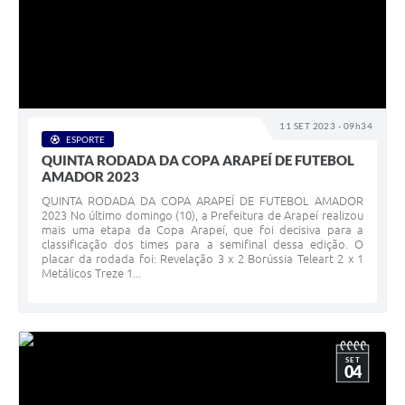
11 SET 2023 - 09h34
ESPORTE
QUINTA RODADA DA COPA ARAPEÍ DE FUTEBOL
AMADOR 2023
QUINTA RODADA DA COPA ARAPEÍ DE FUTEBOL AMADOR
2023 No último domingo (10), a Prefeitura de Arapeí realizou
mais uma etapa da Copa Arapeí, que foi decisiva para a
classificação dos times para a semifinal dessa edição. O
placar da rodada foi: Revelação 3 x 2 Borússia Teleart 2 x 1
Metálicos Treze 1...
SET
04