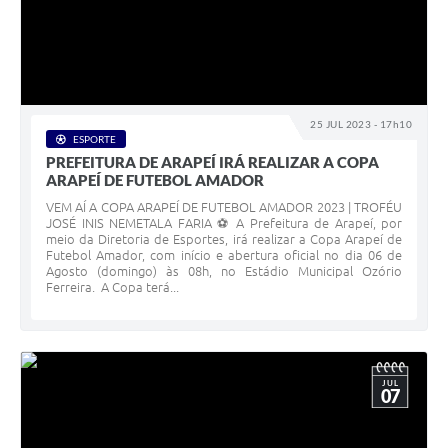
25 JUL 2023 - 17h10
ESPORTE
PREFEITURA DE ARAPEÍ IRÁ REALIZAR A COPA
ARAPEÍ DE FUTEBOL AMADOR
VEM AÍ A COPA ARAPEÍ DE FUTEBOL AMADOR 2023 | TROFÉU
JOSÉ INIS NEMETALA FARIA ⚽ A Prefeitura de Arapeí, por
meio da Diretoria de Esportes, irá realizar a Copa Arapeí de
Futebol Amador, com início e abertura oficial no dia 06 de
Agosto (domingo) às 08h, no Estádio Municipal Ozório
Ferreira. A Copa terá...
JUL
07