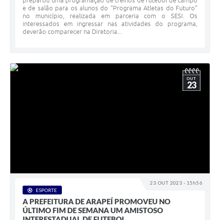
preparou uma programação de treinos de futebol de campo
e de salão para os alunos do “Programa Atletas do Futuro”
no município, realizada em parceria com o SESI. Os
interessados em ingressar nas atividades do programa,
deverão comparecer na Diretoria...
OUT
23
23 OUT 2023 - 15h56
ESPORTE
A PREFEITURA DE ARAPEÍ PROMOVEU NO
ÚLTIMO FIM DE SEMANA UM AMISTOSO
INTERESTADUAL DE FUTEBOL