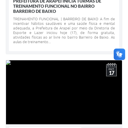
PREFEITURA DE ARAPEÍ INICIA TURMAS DE
TREINAMENTO FUNCIONAL NO BAIRRO
BARREIRO DE BAIXO
TREINAMENTO FUNCIONAL | BARREIRO DE BAIXO A fim de
incentivar hábitos saudáveis e uma saúde física e mental
adequada, a Prefeitura de Arapeí por meio da Diretoria de
Esporte e Lazer iniciou hoje (17), de forma gratuita,
atividades físicas ao ar livre no bairro Barreiro de Baixo. As
aulas de treinamento...
OUT
17