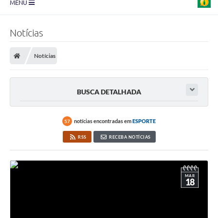
MENU
Prefeitura
Notícias
Transparência
Notícias
Diário Oficial
Legislação
BUSCA DETALHADA
Turismo
Ouvidoria
notícias encontradas em
ESPORTE
57
RSS
RECEBA NOTÍCIAS
Editais
Planos
MAR
Galeria de Fotos
18
Arquivos para Download
Carta de Serviço