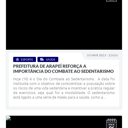
10 MAR 2023 - 21h26
ESPORTE
SAÚDE
PREFEITURA DE ARAPEÍ REFORÇA A
IMPORTÂNCIA DO COMBATE AO SEDENTARISMO
Hoje (10) é o Dia do Combate ao Sedentarismo. A data foi
instituída com o objetivo de conscientizar a população sobre
os riscos de uma vida sedentária e incentivar a prática regular
de exercícios, seja qual for a modalidade. O sedentarismo
está ligado a uma série de males para a saúde, como a...
MAR