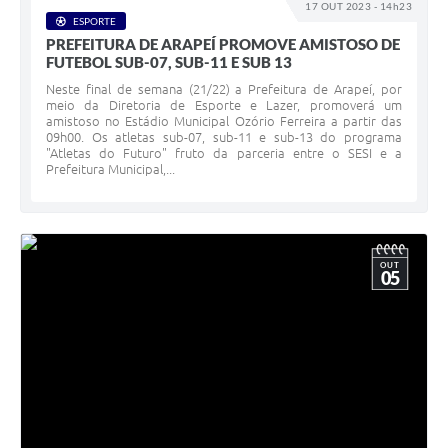
17 OUT 2023 - 14h23
ESPORTE
PREFEITURA DE ARAPEÍ PROMOVE AMISTOSO DE
FUTEBOL SUB-07, SUB-11 E SUB 13
Neste final de semana (21/22) a Prefeitura de Arapeí, por
meio da Diretoria de Esporte e Lazer, promoverá um
amistoso no Estádio Municipal Ozório Ferreira a partir das
09h00. Os atletas sub-07, sub-11 e sub-13 do programa
"Atletas do Futuro" fruto da parceria entre o SESI e a
Prefeitura Municipal,...
OUT
05