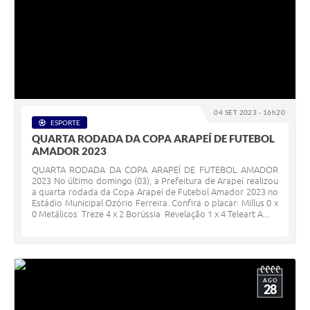
04 SET 2023 - 16h20
ESPORTE
QUARTA RODADA DA COPA ARAPEÍ DE FUTEBOL
AMADOR 2023
QUARTA RODADA DA COPA ARAPEÍ DE FUTEBOL AMADOR
2023 No último domingo (03), a Prefeitura de Arapeí realizou
a quarta rodada da Copa Arapeí de Futebol Amador 2023 no
Estádio Municipal Ozório Ferreira. Confira o placar: Millus 0 x
0 Metálicos Treze 4 x 2 Borússia Revelação 1 x 4 Teleart A...
AGO
28