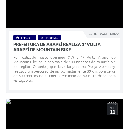
17 SET 2023 - 13h00
ESPORTE
TURISMO
PREFEITURA DE ARAPEÍ REALIZA 1ª VOLTA
ARAPEÍ DE MOUNTAIN BIKE
Foi realizado neste domingo (17) a 1ª Volta Arapeí de
Mountain Bike, reunindo mais de 100 inscritos do município e
da região. O pedal, que teve largada na Praça Alambary,
realizou um percurso de aproximadamente 39 km, com cerca
de 800 metros de altimetria em meio ao Vale Histórico, com
visitação a...
SET
11