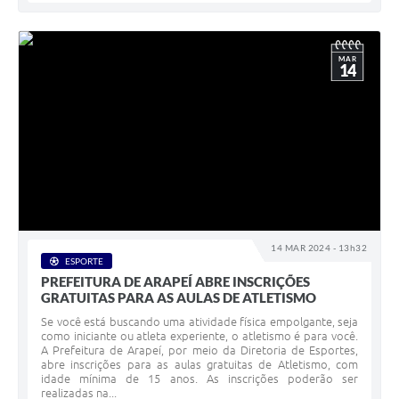
MAR
14
14 MAR 2024 - 13h32
ESPORTE
PREFEITURA DE ARAPEÍ ABRE INSCRIÇÕES
GRATUITAS PARA AS AULAS DE ATLETISMO
Se você está buscando uma atividade física empolgante, seja
como iniciante ou atleta experiente, o atletismo é para você.
A Prefeitura de Arapeí, por meio da Diretoria de Esportes,
abre inscrições para as aulas gratuitas de Atletismo, com
idade mínima de 15 anos. As inscrições poderão ser
realizadas na...