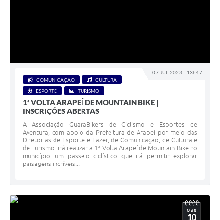
07 JUL 2023 - 13h47
COMUNICAÇÃO
CULTURA
ESPORTE
TURISMO
1ª VOLTA ARAPEÍ DE MOUNTAIN BIKE |
INSCRIÇÕES ABERTAS
A Associação GuaraBikers de Ciclismo e Esportes de
Aventura, com apoio da Prefeitura de Arapeí por meio das
Diretorias de Esporte e Lazer, de Comunicação, de Cultura e
de Turismo, irá realizar a 1ª Volta Arapeí de Mountain Bike no
município, um passeio ciclístico que irá permitir explorar
paisagens incríveis...
MAR
10