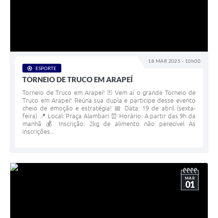
SIAFIC
Sabesp
Elektro
18 MAR 2025 - 10h00
ESPORTE
Contratos
TORNEIO DE TRUCO EM ARAPEÍ
Torneio de Truco em Arapeí! 🃏 Vem aí o grande Torneio de
Audiências Públicas
Truco em Arapeí! Reúna sua dupla e participe desse evento
cheio de emoção e estratégia! 📅 Data: 19 de abril (sexta-
Publicações 3º Setor
feira) 📍 Local: Praça Alambari ⏰ Horário: A partir das 9h da
manhã 💰 Inscrição: 2kg de alimento não perecível As
Contas Públicas
inscrições...
Telefones Úteis
Emprega
MAR
01
Enquete
Agenda