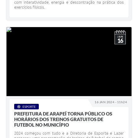
com interatividade, energia e descontração na prática dos
exercícios físicos.
JAN
16
16 JAN 2024 - 11h24
ESPORTE
PREFEITURA DE ARAPEÍ TORNA PÚBLICO OS
HORÁRIOS DOS TREINOS GRATUITOS DE
FUTEBOL NO MUNICÍPIO
2024 começou com tudo e a Diretoria de Esporte e Lazer