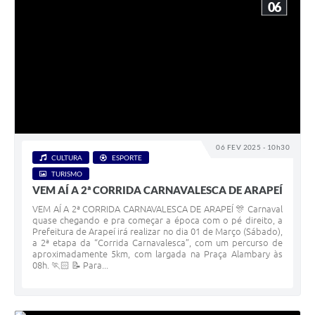
06
06 FEV 2025 - 10h30
CULTURA
ESPORTE
TURISMO
VEM AÍ A 2ª CORRIDA CARNAVALESCA DE ARAPEÍ
VEM AÍ A 2ª CORRIDA CARNAVALESCA DE ARAPEÍ 🎊 Carnaval
quase chegando e pra começar a época com o pé direito, a
Prefeitura de Arapeí irá realizar no dia 01 de Março (Sábado),
a 2ª etapa da “Corrida Carnavalesca”, com um percurso de
aproximadamente 5km, com largada na Praça Alambary às
08h. 🏃🏻 📝 Para...