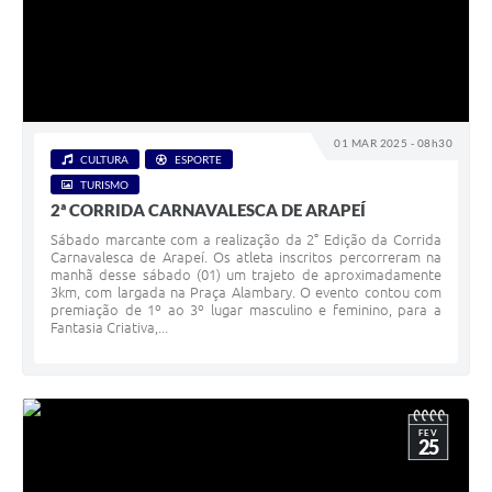
SIC
Planejamento
01 MAR 2025 - 08h30
CULTURA
ESPORTE
TURISMO
2ª CORRIDA CARNAVALESCA DE ARAPEÍ
Sábado marcante com a realização da 2° Edição da Corrida
Carnavalesca de Arapeí. Os atleta inscritos percorreram na
manhã desse sábado (01) um trajeto de aproximadamente
3km, com largada na Praça Alambary. O evento contou com
premiação de 1º ao 3º lugar masculino e feminino, para a
Fantasia Criativa,...
FEV
25