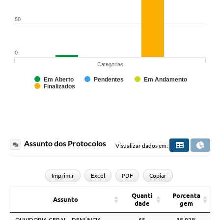
50
0
Categorias
Em Aberto
Pendentes
Em Andamento
Finalizados
Assunto dos Protocolos
Visualizar dados em:
Imprimir
Excel
PDF
Copiar
Quanti
Porcenta
Assunto
dade
gem
OUVIDORIA GERAL - DENÚNCIA
65
38,92%