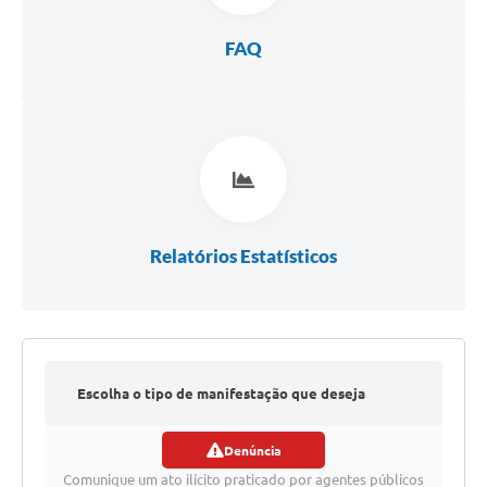
SIAFIC
FAQ
Sabesp
Elektro
Contratos
Audiências Públicas
Publicações 3º Setor
Relatórios Estatísticos
Contas Públicas
Telefones Úteis
Emprega
Escolha o tipo de manifestação que deseja
Enquete
Denúncia
registrar
Agenda
Comunique um ato ilícito praticado por agentes públicos