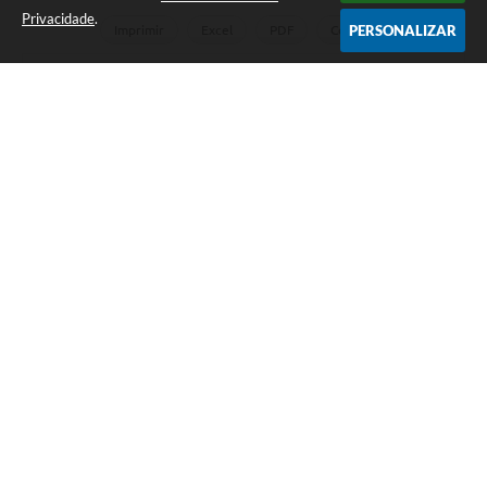
Privacidade
.
PERSONALIZAR
Imprimir
Excel
PDF
Copiar
Tipo
Quantidade
Porcentagem
Denúncia
86
51,50%
Dúvida
5
2,99%
Elogio
6
3,59%
Reclamação
43
25,75%
Solicitação
15
8,98%
Sugestão
8
4,79%
Outros
4
2,40%
TOTAL
167
Telefone: (12) 3115-1194
Endereço: Rua das Missões, nº 08 - Centro | CEP: 12870-000
Atendimento de Segunda-feira a Sexta-feira das 07h as 17h