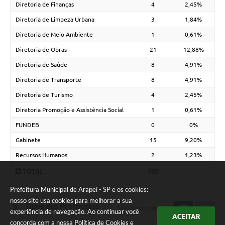
Diretoria de Finanças
4
2,45%
Diretoria de Limpeza Urbana
3
1,84%
Diretoria de Meio Ambiente
1
0,61%
Diretoria de Obras
21
12,88%
Diretoria de Saúde
8
4,91%
Diretoria de Transporte
8
4,91%
Diretoria de Turismo
4
2,45%
Diretoria Promoção e Assistência Social
1
0,61%
FUNDEB
0
0%
Gabinete
15
9,20%
Recursos Humanos
2
1,23%
TOTAL
163
Prefeitura Municipal de Arapeí - SP e os cookies:
nosso site usa cookies para melhorar a sua
Tipos dos Protocolos
Visualizar dados em:
experiência de navegação. Ao continuar você
ACEITAR
concorda com a nossa
Política de Cookies
e