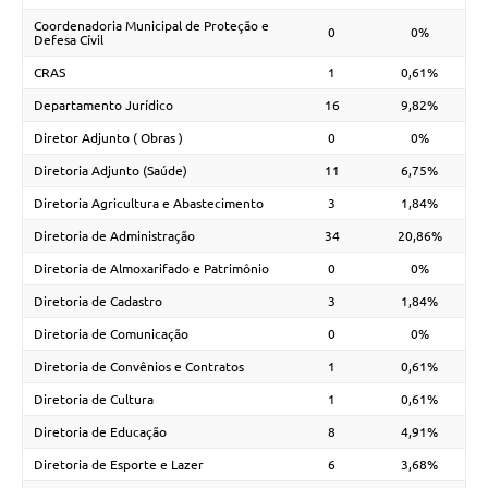
Coordenadoria Municipal de Proteção e
0
0%
Defesa Cívil
CRAS
1
0,61%
Departamento Jurídico
16
9,82%
Diretor Adjunto ( Obras )
0
0%
Diretoria Adjunto (Saúde)
11
6,75%
Diretoria Agricultura e Abastecimento
3
1,84%
Diretoria de Administração
34
20,86%
Diretoria de Almoxarifado e Patrimônio
0
0%
Diretoria de Cadastro
3
1,84%
Diretoria de Comunicação
0
0%
Diretoria de Convênios e Contratos
1
0,61%
Diretoria de Cultura
1
0,61%
Diretoria de Educação
8
4,91%
Diretoria de Esporte e Lazer
6
3,68%