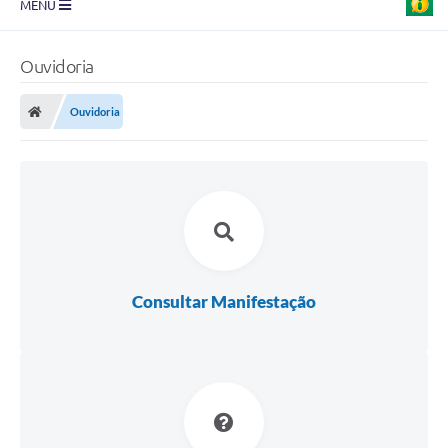
MENU
Prefeitura
Ouvidoria
Transparência
Ouvidoria
Diário Oficial
Legislação
Turismo
Ouvidoria
Editais
Consultar Manifestação
Planos
Galeria de Fotos
Arquivos para Download
Carta de Serviço