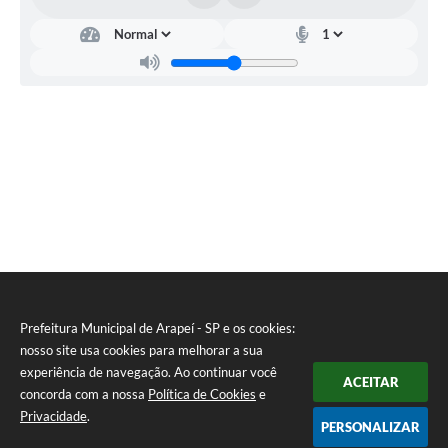
SIC
Planejamento
Prefeitura Municipal de Arapeí - SP e os cookies:
nosso site usa cookies para melhorar a sua
experiência de navegação. Ao continuar você
ACEITAR
concorda com a nossa
Política de Cookies
e
Privacidade
.
PERSONALIZAR