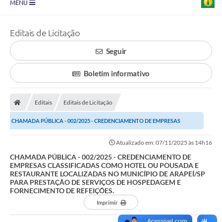
MENU
Prefeitura
Editais de Licitação
Transparência
Seguir
Diário Oficial
Boletim informativo
Legislação
Turismo
Editais
Editais de Licitação
CHAMADA PÚBLICA - 002/2025 - CREDENCIAMENTO DE EMPRESAS
Ouvidoria
CLASSIFICADAS COMO HOTEL OU POUSADA E RESTAURANTE...
Editais
Atualizado em: 07/11/2025 às 14h16
CHAMADA PÚBLICA - 002/2025 - CREDENCIAMENTO DE
Planos
EMPRESAS CLASSIFICADAS COMO HOTEL OU POUSADA E
RESTAURANTE LOCALIZADAS NO MUNICÍPIO DE ARAPEÍ/SP
Galeria de Fotos
PARA PRESTAÇÃO DE SERVIÇOS DE HOSPEDAGEM E
FORNECIMENTO DE REFEIÇÕES.
Arquivos para Download
Imprimir
Carta de Serviço