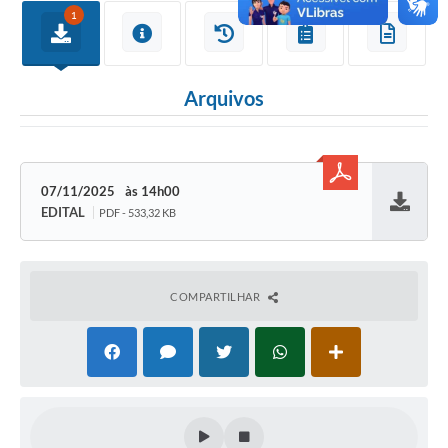
1
SIAFIC
Sabesp
Arquivos
Elektro
Contratos
07/11/2025
14h00
Audiências Públicas
EDITAL
PDF - 533,32 KB
Baixar
Publicações 3º Setor
Contas Públicas
COMPARTILHAR
Telefones Úteis
Emprega
Enquete
Agenda