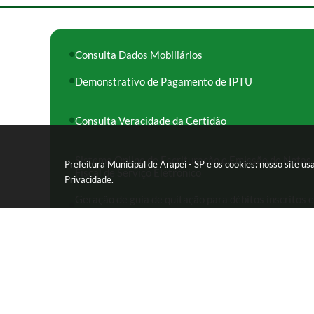
Consulta Dados Mobiliários
Demonstrativo de Pagamento de IPTU
Consulta Veracidade da Certidão
Sistema Online de Escrituração e Emissão de Notas
Prefeitura Municipal de Arapeí - SP e os cookies: nosso site 
Fiscal de Serviço Eletrônico
Privacidade
.
Geração de guia de quitação para débitos inscritos 
Dívida Ativa
Rua das Missões, nº 08 - Centro CEP: 12870