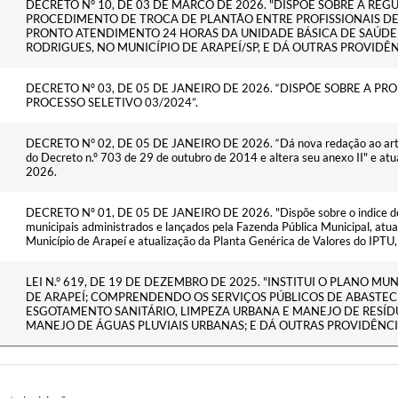
DECRETO N° 10, DE 03 DE MARCO DE 2026. "DISPÕE SOBRE A R
PROCEDIMENTO DE TROCA DE PLANTÃO ENTRE PROFISSIONAIS D
PRONTO ATENDIMENTO 24 HORAS DA UNIDADE BÁSICA DE SAÚDE
RODRIGUES, NO MUNICÍPIO DE ARAPEÍ/SP, E DÁ OUTRAS PROVIDÊNC
DECRETO Nº 03, DE 05 DE JANEIRO DE 2026. “DISPÕE SOBRE A 
PROCESSO SELETIVO 03/2024”.
DECRETO N° 02, DE 05 DE JANEIRO DE 2026. “Dá nova redação ao artigo 9
do Decreto n.º 703 de 29 de outubro de 2014 e altera seu anexo II" e atua
2026.
DECRETO Nº 01, DE 05 DE JANEIRO DE 2026. "Dispõe sobre o indice de a
municipais administrados e lançados pela Fazenda Pública Municipal, atu
Município de Arapeí e atualização da Planta Genérica de Valores do IPTU,
LEI N.° 619, DE 19 DE DEZEMBRO DE 2025. "INSTITUI O PLANO M
DE ARAPEÍ; COMPRENDENDO OS SERVIÇOS PÚBLICOS DE ABASTEC
ESGOTAMENTO SANITÁRIO, LIMPEZA URBANA E MANEJO DE RESÍD
MANEJO DE ÁGUAS PLUVIAIS URBANAS; E DÁ OUTRAS PROVIDÊNCI