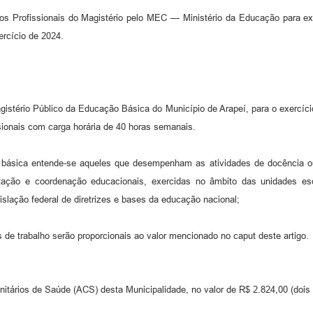
Profissionais do Magistério pelo MEC — Ministério da Educação para exer
ercício de 2024.
Magistério Público da Educação Básica do Município de Arapeí, para o exercíci
ssionais com carga horária de 40 horas semanais.
ão básica entende-se aqueles que desempenham as atividades de docência ou
entação e coordenação educacionais, exercidas no âmbito das unidades 
lação federal de diretrizes e bases da educação nacional;
s de trabalho serão proporcionais ao valor mencionado no caput deste artigo.
itários de Saúde (ACS) desta Municipalidade, no valor de R$ 2.824,00 (dois mi