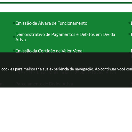
Emissão de Alvará de Funcionamento
Demonstrativo de Pagamentos e Débitos em Dívida
Ativa
Emissão da Certidão de Valor Venal
2ª Via de I.P.T.U. / Taxas Imobiliárias, 2ª via de
usa cookies para melhorar a sua experiência de navegação. Ao continuar você c
I.S.S.Q.N. / Taxas Mobiliárias e 2ª via de Dívida Ativa
em
Parcelamento de Dívida Ativa
-000