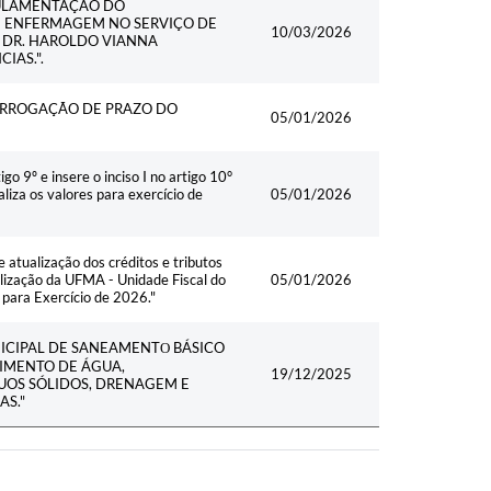
EGULAMENTAÇÃO DO
E ENFERMAGEM NO SERVIÇO DE
10/03/2026
 DR. HAROLDO VIANNA
IAS.".
PRORROGAÇÃO DE PRAZO DO
05/01/2026
º e insere o inciso I no artigo 10°
liza os valores para exercício de
05/01/2026
tualização dos créditos e tributos
alização da UFMA - Unidade Fiscal do
05/01/2026
 para Exercício de 2026."
UNICIPAL DE SANEAMENTО BÁSICO
IMENTO DE ÁGUA,
19/12/2025
UOS SÓLIDOS, DRENAGEM E
AS."