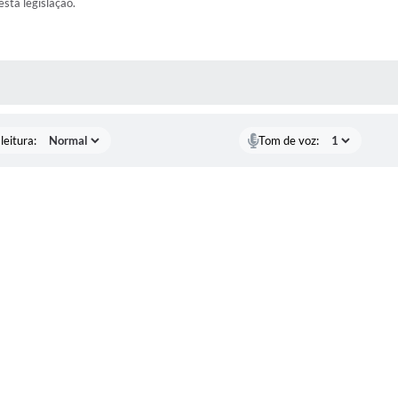
esta legislação.
AS MÍDIAS
leitura:
Tom de voz: