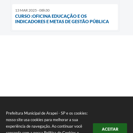
13 MAR 2025 - 08h30
CURSO :OFICINA EDUCAÇÃO E OS
INDICADORES E METAS DE GESTÃO PÚBLICA
Prefeitura Municipal de Arapeí - SP e os cookies:
nosso site usa cookies para melhorar a sua
experiência de navegação. Ao continuar você
ACEITAR
concorda com a nossa
Política de Cookies
e