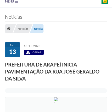
MENU
Prefeitura
Notícias
Transparência
Notícias
Notícia
Diário Oficial
Legislação
SET
13 SET 2023
13
Turismo
OBRAS
Ouvidoria
PREFEITURA DE ARAPEÍ INICIA
PAVIMENTAÇÃO DA RUA JOSÉ GERALDO
Editais
DA SILVA
Planos
Galeria de Fotos
Arquivos para Download
Carta de Serviço