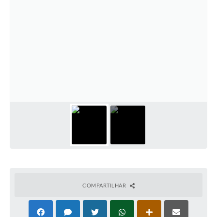
SIAFIC
Sabesp
Elektro
Contratos
Audiências Públicas
Publicações 3º Setor
Contas Públicas
Telefones Úteis
Emprega
COMPARTILHAR
Enquete
Agenda