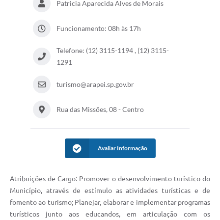
Patricia Aparecida Alves de Morais
SIAFIC
Funcionamento: 08h às 17h
Sabesp
Telefone: (12) 3115-1194 , (12) 3115-
Elektro
1291
Contratos
turismo@arapei.sp.gov.br
Audiências Públicas
Rua das Missões, 08 - Centro
Publicações 3º Setor
Contas Públicas
Avaliar Informação
Telefones Úteis
Emprega
Atribuições de Cargo: Promover o desenvolvimento turístico do
Enquete
Município, através de estímulo as atividades turísticas e de
fomento ao turismo; Planejar, elaborar e implementar programas
Agenda
turísticos junto aos educandos, em articulação com os