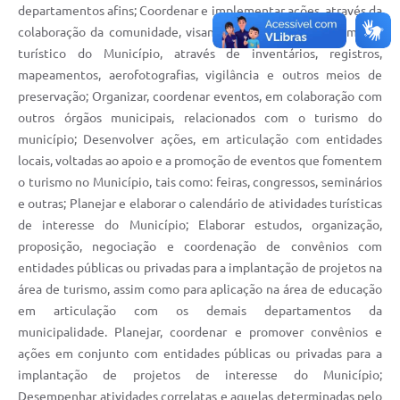
departamentos afins; Coordenar e implementar ações, através da
SIC
colaboração da comunidade, visando a proteção do patrimônio
Planejamento
turístico do Município, através de inventários, registros,
mapeamentos, aerofotografias, vigilância e outros meios de
preservação; Organizar, coordenar eventos, em colaboração com
outros órgãos municipais, relacionados com o turismo do
município; Desenvolver ações, em articulação com entidades
locais, voltadas ao apoio e a promoção de eventos que fomentem
o turismo no Município, tais como: feiras, congressos, seminários
e outras; Planejar e elaborar o calendário de atividades turísticas
de interesse do Município; Elaborar estudos, organização,
proposição, negociação e coordenação de convênios com
entidades públicas ou privadas para a implantação de projetos na
área de turismo, assim como para aplicação na área de educação
em articulação com os demais departamentos da
municipalidade. Planejar, coordenar e promover convênios e
ações em conjunto com entidades públicas ou privadas para a
implantação de projetos de interesse do Município;
Desempenhar atividades correlatas e aquelas determinadas pelo