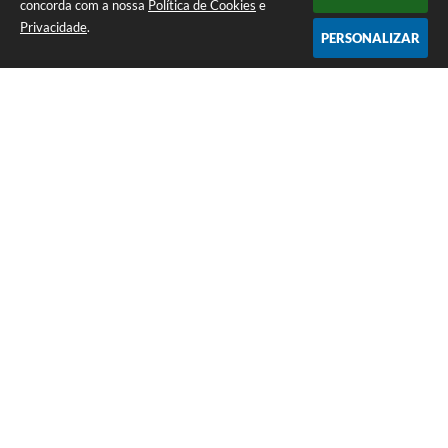
concorda com a nossa
Política de Cookies
e
Privacidade
.
PERSONALIZAR
Telefone: (12) 3115-1194
Endereço: Rua das Missões, nº 08 - Centro | CEP: 12870-000
Atendimento de Segunda-feira a Sexta-feira das 07h as 17h
CNPJ: 65.058.984/0001-07
Prefeitura Municipal de Arapeí - SP
Versão do Sistema:
3.5.3 - 19/06/2026
Portal atualizado em:
05/08/2026 16:09
Dados Abertos
Copyright Instar - 2006-2026. Todos os direitos reservados -
Instar Tecnologia