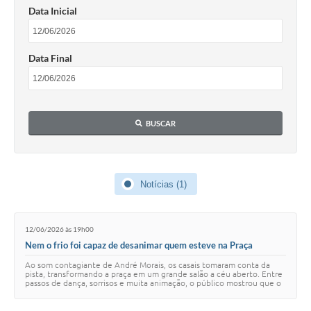
Data Inicial
SIAFIC
Sabesp
Data Final
Elektro
Contratos
BUSCAR
Audiências Públicas
Publicações 3º Setor
Notícias (1)
Contas Públicas
Telefones Úteis
12/06/2026 às 19h00
Emprega
Nem o frio foi capaz de desanimar quem esteve na Praça
Alambary na primeira noite da Festa do Padroeiro de Arapeí!
Ao som contagiante de André Morais, os casais tomaram conta da
Enquete
pista, transformando a praça em um grande salão a céu aberto. Entre
passos de dança, sorrisos e muita animação, o público mostrou que o
calor humano e a aleg…
Agenda