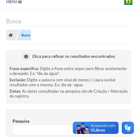
MENU
Prefeitura
Busca
Transparência
Busca
Diário Oficial
Legislação
Dica para refinar os resultados encontrados
Turismo
Frase específica:
Digite a frase entre aspas para filtrar exatamente
o desejado. Ex: "dia da água".
Ouvidoria
Exclusão:
Digite a palavra com sinal de menos (-) para excluir
resultados com a mesma. Ex: dia da -agua.
Editais
Datas:
As datas consultadas na pesquisa são de Criação / Alteração
do registro.
Planos
Galeria de Fotos
Pesquisa
Arquivos para Download
Carta de Serviço