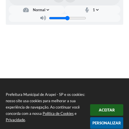
SIC
Planejamento
Prefeitura Municipal de Arapeí - SP e os cookies:
nosso site usa cookies para melhorar a sua
experiência de navegação. Ao continuar você
ACEITAR
concorda com a nossa
Política de Cookies
e
Privacidade
.
PERSONALIZAR