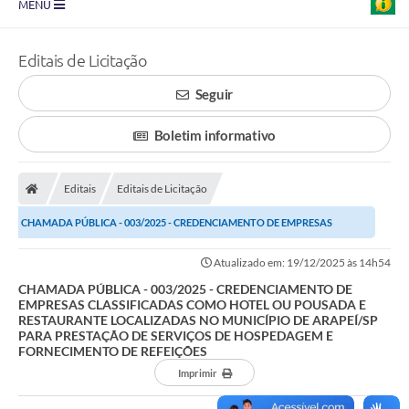
MENU
Prefeitura
Editais de Licitação
Transparência
Seguir
Diário Oficial
Boletim informativo
Legislação
Turismo
Editais
Editais de Licitação
CHAMADA PÚBLICA - 003/2025 - CREDENCIAMENTO DE EMPRESAS
Ouvidoria
CLASSIFICADAS COMO HOTEL OU POUSADA E RESTAURANTE...
Editais
Atualizado em: 19/12/2025 às 14h54
CHAMADA PÚBLICA - 003/2025 - CREDENCIAMENTO DE
Planos
EMPRESAS CLASSIFICADAS COMO HOTEL OU POUSADA E
RESTAURANTE LOCALIZADAS NO MUNICÍPIO DE ARAPEÍ/SP
Galeria de Fotos
PARA PRESTAÇÃO DE SERVIÇOS DE HOSPEDAGEM E
FORNECIMENTO DE REFEIÇÕES
Arquivos para Download
Imprimir
Carta de Serviço