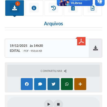
1
SIAFIC
Sabesp
Arquivos
Elektro
Contratos
19/12/2025
14h30
Audiências Públicas
EDITAL
PDF - 958,66 KB
Baixar
Publicações 3º Setor
Contas Públicas
COMPARTILHAR
Telefones Úteis
Emprega
Enquete
Agenda