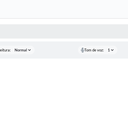
 MÍDIAS
eitura:
Tom de voz: