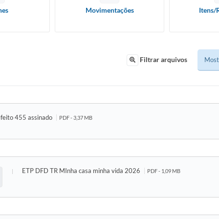
hes
Movimentações
Itens/
Filtrar arquivos
feito 455 assinado
PDF - 3,37 MB
ETP DFD TR MInha casa minha vida 2026
PDF - 1,09 MB