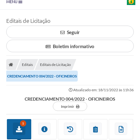
MENU
Prefeitura
Editais de Licitação
Transparência
Seguir
Diário Oficial
Boletim informativo
Legislação
Turismo
Editais
Editais de Licitação
CREDENCIAMENTO 004/2022 - OFICINEIROS
Ouvidoria
Editais
Atualizado em: 18/11/2022 às 11h36
CREDENCIAMENTO 004/2022 - OFICINEIROS
Planos
Imprimir
Galeria de Fotos
5
Arquivos para Download
Carta de Serviço