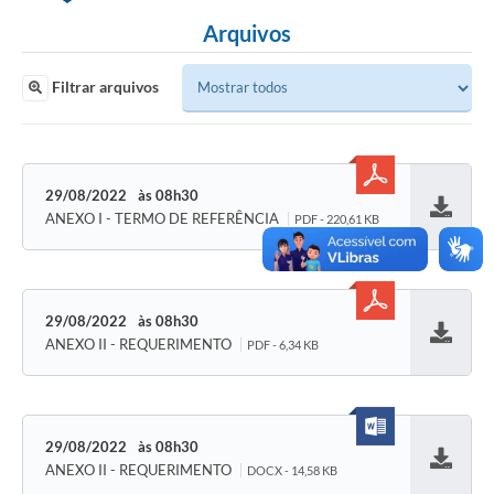
Arquivos
SIAFIC
Sabesp
Filtrar arquivos
Elektro
Contratos
29/08/2022
08h30
Audiências Públicas
ANEXO I - TERMO DE REFERÊNCIA
PDF - 220,61 KB
Baixar
Publicações 3º Setor
Contas Públicas
29/08/2022
08h30
Telefones Úteis
ANEXO II - REQUERIMENTO
PDF - 6,34 KB
Baixar
Emprega
Enquete
29/08/2022
08h30
ANEXO II - REQUERIMENTO
Agenda
DOCX - 14,58 KB
Baixar