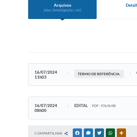
Arquivos
Detal
(atas, homologações, etc)
16/07/2024
TERMO DE REFERÊNCIA.
11h03
16/07/2024
EDITAL
PDF - 976,96 KB
08h00
COMPARTILHAR
FACEBOOK
MESSENGER
TWITTER
WHATSAPP
OUTRAS