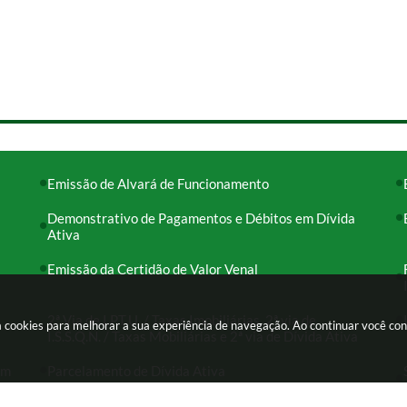
Emissão de Alvará de Funcionamento
Demonstrativo de Pagamentos e Débitos em Dívida
Ativa
Emissão da Certidão de Valor Venal
2ª Via de I.P.T.U. / Taxas Imobiliárias, 2ª via de
usa cookies para melhorar a sua experiência de navegação. Ao continuar você c
I.S.S.Q.N. / Taxas Mobiliárias e 2ª via de Dívida Ativa
em
Parcelamento de Dívida Ativa