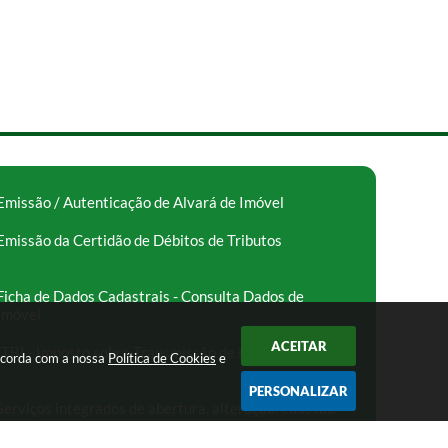
Emissão / Autenticação de Alvará de Imóvel
Emissão da Certidão de Débitos de Tributos
Ficha de Dados Cadastrais - Consulta Dados de
Imóvel
ACEITAR
ITBI - Imposto sobre Transmissão de Bens Imóveis
oncorda com a nossa
Política de Cookies
e
PERSONALIZAR
Serviços integrados de abertura, alteração, emissão
de alvará e encerramento de empresas – Facilita SP