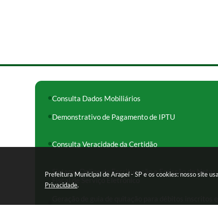
Consulta Dados Mobiliários
Demonstrativo de Pagamento de IPTU
Consulta Veracidade da Certidão
Sistema Online de Escrituração e Emissão de Notas
Prefeitura Municipal de Arapeí - SP e os cookies: nosso site 
Fiscal de Serviço Eletrônico
Privacidade
.
Geração de guia de quitação para débitos inscritos 
Dívida Ativa