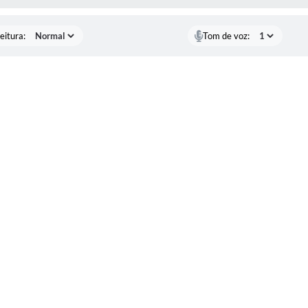
eitura:
Tom de voz: