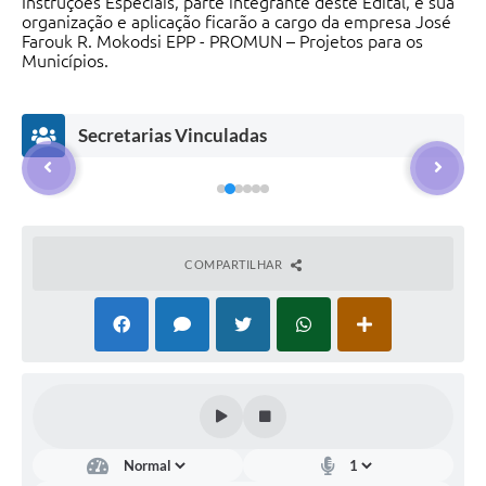
Instruções Especiais, parte integrante deste Edital, e sua
SIC
organização e aplicação ficarão a cargo da empresa José
Farouk R. Mokodsi EPP - PROMUN – Projetos para os
Municípios.
Planejamento
Secretarias Vinculadas
COMPARTILHAR
Dire
Dire
Dire
Dire
tori
tori
tori
tori
a de
a de
a
a
Edu
Saú
Agri
Pro