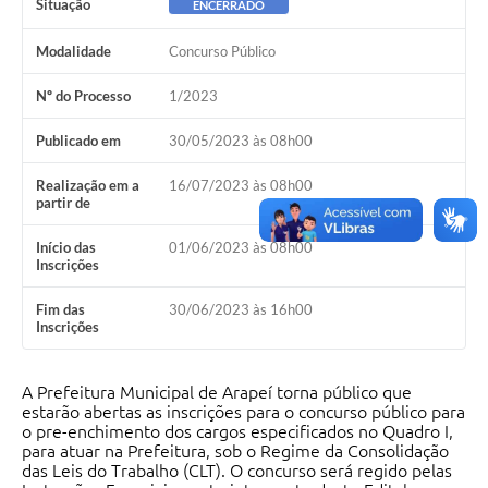
Situação
ENCERRADO
SIAFIC
Modalidade
Concurso Público
Sabesp
Nº do Processo
1/2023
Elektro
Publicado em
30/05/2023 às 08h00
Contratos
Realização em a
16/07/2023 às 08h00
partir de
Audiências Públicas
Início das
01/06/2023 às 08h00
Publicações 3º Setor
Inscrições
Contas Públicas
Fim das
30/06/2023 às 16h00
Inscrições
Telefones Úteis
Emprega
A Prefeitura Municipal de Arapeí torna público que
estarão abertas as inscrições para o concurso público para
Enquete
o pre-enchimento dos cargos especificados no Quadro I,
para atuar na Prefeitura, sob o Regime da Consolidação
Agenda
das Leis do Trabalho (CLT). O concurso será regido pelas