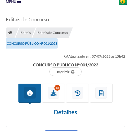
MENU
Prefeitura
Editais de Concurso
Transparência
Editais
Editais de Concurso
Diário Oficial
CONCURSO PÚBLICO Nº 001/2023
Legislação
Atualizado em: 07/07/2026 às 15h42
Turismo
CONCURSO PÚBLICO Nº 001/2023
Ouvidoria
Imprimir
Editais
18
Planos
Galeria de Fotos
Detalhes
Arquivos para Download
Carta de Serviço