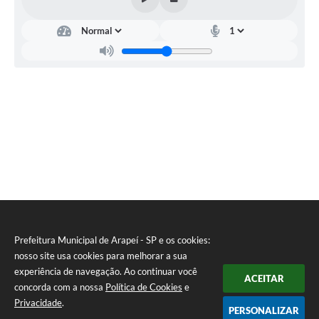
Dire
tori
a de
Edu
caçã
o
Myri
am
Fati
ma
Nem
etala
Ram
os
Faria
s
Prefeitura Municipal de Arapeí - SP e os cookies:
nosso site usa cookies para melhorar a sua
experiência de navegação. Ao continuar você
ACEITAR
concorda com a nossa
Política de Cookies
e
Privacidade
.
PERSONALIZAR