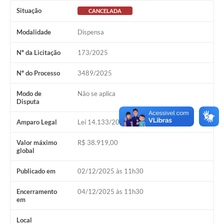
Situação
CANCELADA
SIAFIC
Modalidade
Dispensa
Sabesp
Nº da Licitação
173/2025
Elektro
Nº do Processo
3489/2025
Contratos
Modo de
Não se aplica
Audiências Públicas
Disputa
Publicações 3º Setor
Amparo Legal
Lei 14.133/2021, Art 75, II
Contas Públicas
Valor máximo
R$ 38.919,00
global
Telefones Úteis
Publicado em
02/12/2025 às 11h30
Emprega
Encerramento
04/12/2025 às 11h30
Enquete
em
Agenda
Local