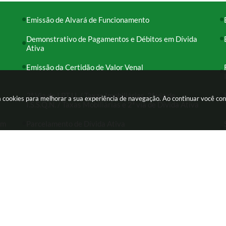
Emissão de Alvará de Funcionamento
Demonstrativo de Pagamentos e Débitos em Dívida
Ativa
Emissão da Certidão de Valor Venal
2ª Via de I.P.T.U. / Taxas Imobiliárias, 2ª via de
usa cookies para melhorar a sua experiência de navegação. Ao continuar você c
I.S.S.Q.N. / Taxas Mobiliárias e 2ª via de Dívida Ativa
em
Parcelamento de Dívida Ativa
-000
ra das