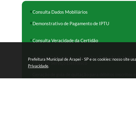
a
Vi
Consulta Dados Mobiliários
ce
nt
e
Demonstrativo de Pagamento de IPTU
Consulta Veracidade da Certidão
Sistema Online de Escrituração e Emissão de Notas
Prefeitura Municipal de Arapeí - SP e os cookies: nosso site 
Fiscal de Serviço Eletrônico
Privacidade
.
Geração de guia de quitação para débitos inscritos 
Dívida Ativa
Rua das Missões, nº 08 - Centro CEP: 12870
Atendimento de Segunda-feira a Sexta-fei