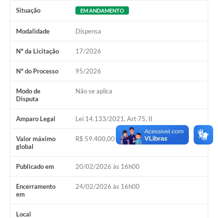
Situação
EM ANDAMENTO
SIAFIC
Modalidade
Dispensa
Sabesp
Nº da Licitação
17/2026
Elektro
Nº do Processo
95/2026
Contratos
Modo de
Não se aplica
Audiências Públicas
Disputa
Publicações 3º Setor
Amparo Legal
Lei 14.133/2021, Art 75, II
Contas Públicas
Valor máximo
R$ 59.400,00
global
Telefones Úteis
Publicado em
20/02/2026 às 16h00
Emprega
Encerramento
24/02/2026 às 16h00
Enquete
em
Agenda
Local