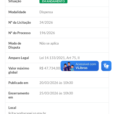
Situação
EM ANDAMENTO
SIAFIC
Modalidade
Dispensa
Sabesp
Nº da Licitação
34/2026
Elektro
Nº do Processo
196/2026
Contratos
Modo de
Não se aplica
Disputa
Audiências Públicas
Amparo Legal
Lei 14.133/2021, Art 75, II
Publicações 3º Setor
Valor máximo
R$ 47.734,00
Contas Públicas
global
Telefones Úteis
Publicado em
20/03/2026 às 10h30
Emprega
Encerramento
25/03/2026 às 10h30
em
Enquete
Local
Agenda
licitacao@arapei.sp.gov.br