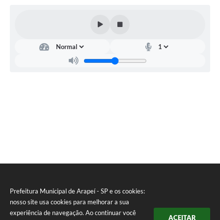
Dire
tori
a de
Saú
de
Elias
Agui
ar
Júnio
r
Prefeitura Municipal de Arapeí - SP e os cookies:
nosso site usa cookies para melhorar a sua
experiência de navegação. Ao continuar você
ACEITAR