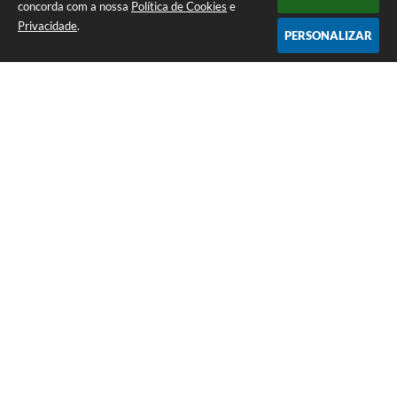
concorda com a nossa
Política de Cookies
e
Privacidade
.
PERSONALIZAR
Telefone: (12) 3115-1194
Endereço: Rua das Missões, nº 08 - Centro | CEP: 12870-000
Atendimento de Segunda-feira a Sexta-feira das 07h as 17h
CNPJ: 65.058.984/0001-07
Prefeitura Municipal de Arapeí - SP
Versão do Sistema:
3.5.3 - 19/06/2026
Portal atualizado em:
07/08/2026 14:40
Dados Abertos
Copyright Instar - 2006-2026. Todos os direitos reservados -
Instar Tecnologia