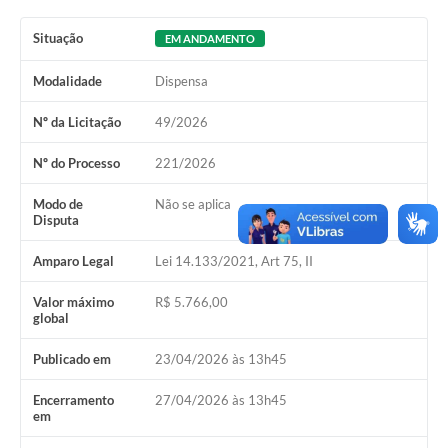
SIAFIC
Situação
EM ANDAMENTO
Sabesp
Modalidade
Dispensa
Elektro
Nº da Licitação
49/2026
Contratos
Nº do Processo
221/2026
Audiências Públicas
Modo de
Não se aplica
Disputa
Publicações 3º Setor
Amparo Legal
Lei 14.133/2021, Art 75, II
Contas Públicas
Valor máximo
R$ 5.766,00
Telefones Úteis
global
Emprega
Publicado em
23/04/2026 às 13h45
Enquete
Encerramento
27/04/2026 às 13h45
em
Agenda