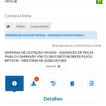
MENU
Prefeitura
Compra Direta
Transparência
Editais
Compra Direta
Diário Oficial
DISPENSA DE LICITAÇÃO 49/2026 - AQUISIÇÃO DE PEÇAS PARA O
Legislação
CAMINHÃO VW/13.180 EURO3 WORKER PLACA BPY3530 -...
Atualizado em: 23/04/2026 às 13h48
Turismo
DISPENSA DE LICITAÇÃO 49/2026 - AQUISIÇÃO DE PEÇAS
PARA O CAMINHÃO VW/13.180 EURO3 WORKER PLACA
Ouvidoria
BPY3530 - DIRETORIA DE AGRICULTURA
Imprimir
Editais
Planos
1
Galeria de Fotos
Arquivos para Download
Detalhes
Carta de Serviço