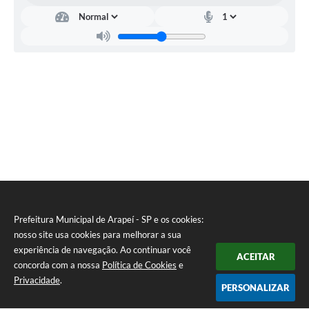
Dire
tori
a
Agri
cult
ura
e
Aba
stec
ime
nto
Dieg
o da
Silva
Vice
nte
Prefeitura Municipal de Arapeí - SP e os cookies:
nosso site usa cookies para melhorar a sua
experiência de navegação. Ao continuar você
ACEITAR
concorda com a nossa
Política de Cookies
e
Privacidade
.
PERSONALIZAR