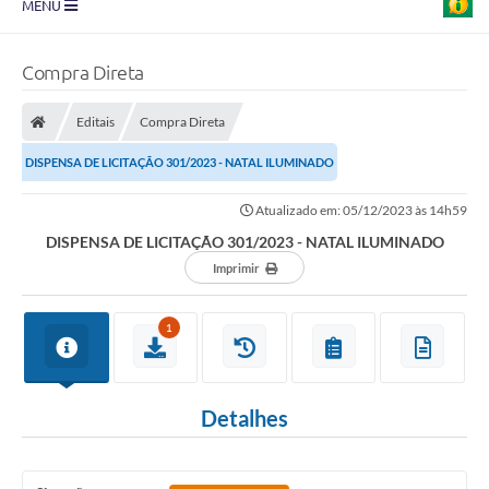
MENU
Prefeitura
Compra Direta
Transparência
Editais
Compra Direta
Diário Oficial
DISPENSA DE LICITAÇÃO 301/2023 - NATAL ILUMINADO
Legislação
Atualizado em: 05/12/2023 às 14h59
Turismo
DISPENSA DE LICITAÇÃO 301/2023 - NATAL ILUMINADO
Ouvidoria
Imprimir
Editais
1
Planos
Galeria de Fotos
Detalhes
Arquivos para Download
Carta de Serviço