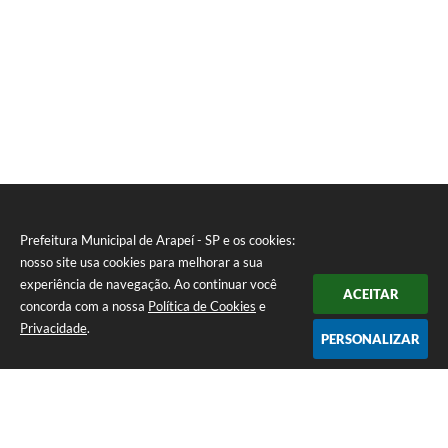
ura
Carl
os
Edua
rdo
Mac
hado
da
Silva
Prefeitura Municipal de Arapeí - SP e os cookies:
nosso site usa cookies para melhorar a sua
experiência de navegação. Ao continuar você
ACEITAR
concorda com a nossa
Política de Cookies
e
Privacidade
.
PERSONALIZAR
Telefone: (12) 3115-1194