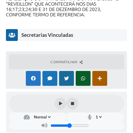
"REVEILLON" QUE ACONTECERÁ NOS DIAS
SIC
16;17;23;24;30 E 31 DE DEZEMBRO DE 2023,
CONFORME TERMO DE REFERENCIA.
Planejamento
Secretarias Vinculadas
COMPARTILHAR
Dire
tori
a de
Cult