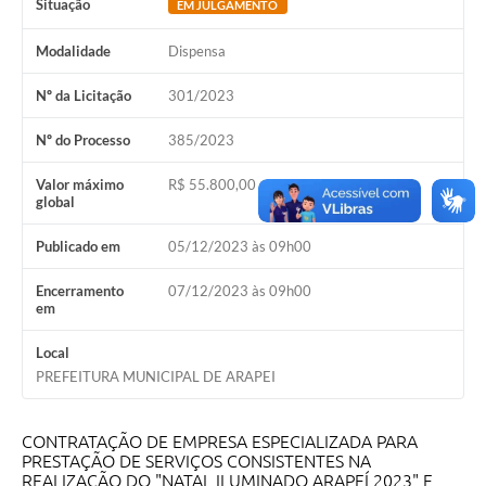
Situação
EM JULGAMENTO
SIAFIC
Modalidade
Dispensa
Sabesp
Nº da Licitação
301/2023
Elektro
Nº do Processo
385/2023
Contratos
Valor máximo
R$ 55.800,00
global
Audiências Públicas
Publicado em
05/12/2023 às 09h00
Publicações 3º Setor
Encerramento
07/12/2023 às 09h00
Contas Públicas
em
Telefones Úteis
Local
PREFEITURA MUNICIPAL DE ARAPEI
Emprega
Enquete
CONTRATAÇÃO DE EMPRESA ESPECIALIZADA PARA
PRESTAÇÃO DE SERVIÇOS CONSISTENTES NA
Agenda
REALIZAÇÃO DO "NATAL ILUMINADO ARAPEÍ 2023" E