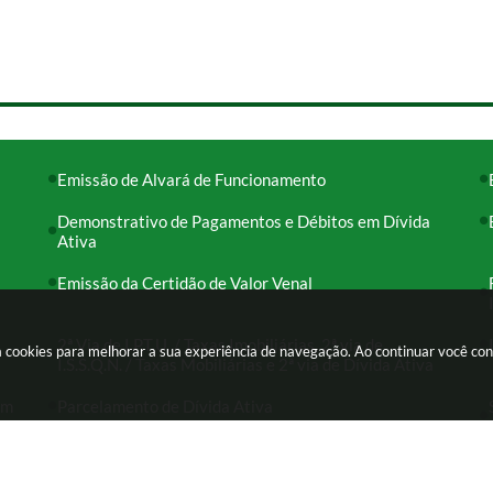
Emissão de Alvará de Funcionamento
Demonstrativo de Pagamentos e Débitos em Dívida
Ativa
Emissão da Certidão de Valor Venal
2ª Via de I.P.T.U. / Taxas Imobiliárias, 2ª via de
usa cookies para melhorar a sua experiência de navegação. Ao continuar você c
I.S.S.Q.N. / Taxas Mobiliárias e 2ª via de Dívida Ativa
em
Parcelamento de Dívida Ativa