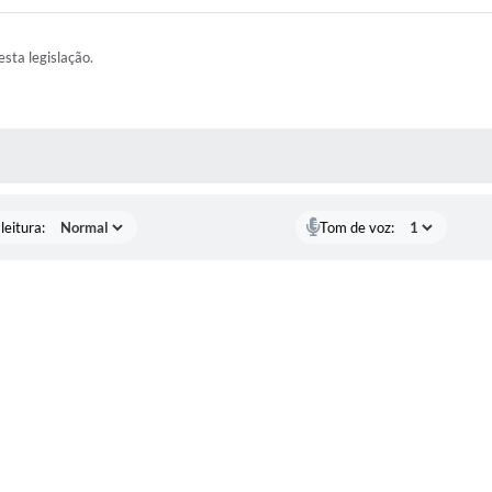
esta legislação.
AS MÍDIAS
leitura:
Tom de voz: