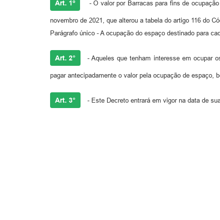
Art. 1º
- O valor por Barracas para fins de ocupação
novembro de 2021, que alterou a tabela do artigo 116 do Cód
Parágrafo único - A ocupação do espaço destinado para cada
Art. 2°
- Aqueles que tenham interesse em ocupar os
pagar antecipadamente o valor pela ocupação de espaço, be
Art. 3°
- Este Decreto entrará em vigor na data de su