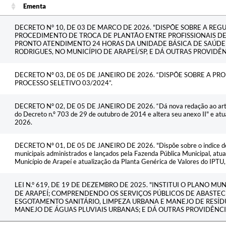
Ementa
Ementa
DECRETO N° 10, DE 03 DE MARCO DE 2026. "DISPÕE SOBRE A R
PROCEDIMENTO DE TROCA DE PLANTÃO ENTRE PROFISSIONAIS D
PRONTO ATENDIMENTO 24 HORAS DA UNIDADE BÁSICA DE SAÚDE
RODRIGUES, NO MUNICÍPIO DE ARAPEÍ/SP, E DÁ OUTRAS PROVIDÊNC
DECRETO Nº 03, DE 05 DE JANEIRO DE 2026. “DISPÕE SOBRE A 
PROCESSO SELETIVO 03/2024”.
DECRETO N° 02, DE 05 DE JANEIRO DE 2026. “Dá nova redação ao artigo 9
do Decreto n.º 703 de 29 de outubro de 2014 e altera seu anexo II" e atua
2026.
DECRETO Nº 01, DE 05 DE JANEIRO DE 2026. "Dispõe sobre o indice de a
municipais administrados e lançados pela Fazenda Pública Municipal, atu
Município de Arapeí e atualização da Planta Genérica de Valores do IPTU,
LEI N.° 619, DE 19 DE DEZEMBRO DE 2025. "INSTITUI O PLANO M
DE ARAPEÍ; COMPRENDENDO OS SERVIÇOS PÚBLICOS DE ABASTEC
ESGOTAMENTO SANITÁRIO, LIMPEZA URBANA E MANEJO DE RESÍD
MANEJO DE ÁGUAS PLUVIAIS URBANAS; E DÁ OUTRAS PROVIDÊNCI