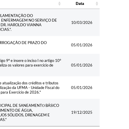
Data
Data
EGULAMENTAÇÃO DO
E ENFERMAGEM NO SERVIÇO DE
10/03/2026
 DR. HAROLDO VIANNA
IAS.".
PRORROGAÇÃO DE PRAZO DO
05/01/2026
º e insere o inciso I no artigo 10°
liza os valores para exercício de
05/01/2026
tualização dos créditos e tributos
alização da UFMA - Unidade Fiscal do
05/01/2026
 para Exercício de 2026."
UNICIPAL DE SANEAMENTО BÁSICO
IMENTO DE ÁGUA,
19/12/2025
UOS SÓLIDOS, DRENAGEM E
AS."