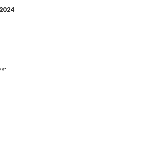
 2024
AS".