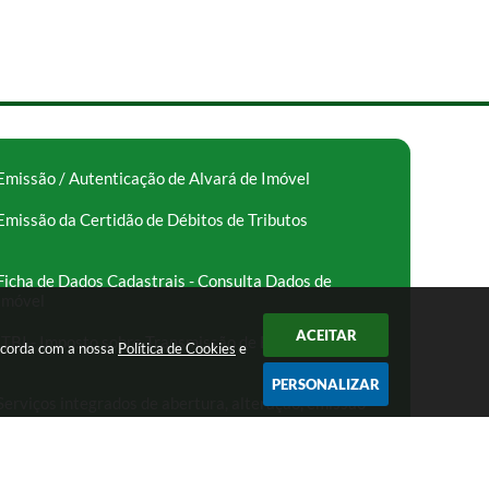
Emissão / Autenticação de Alvará de Imóvel
Emissão da Certidão de Débitos de Tributos
Ficha de Dados Cadastrais - Consulta Dados de
Imóvel
ACEITAR
ITBI - Imposto sobre Transmissão de Bens Imóveis
oncorda com a nossa
Política de Cookies
e
PERSONALIZAR
Serviços integrados de abertura, alteração, emissão
de alvará e encerramento de empresas – Facilita SP