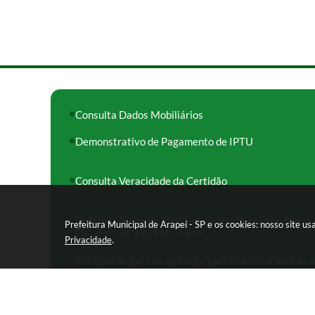
Consulta Dados Mobiliários
Demonstrativo de Pagamento de IPTU
Consulta Veracidade da Certidão
Sistema Online de Escrituração e Emissão de Notas
Prefeitura Municipal de Arapeí - SP e os cookies: nosso site 
Fiscal de Serviço Eletrônico
Privacidade
.
Geração de guia de quitação para débitos inscritos 
Dívida Ativa