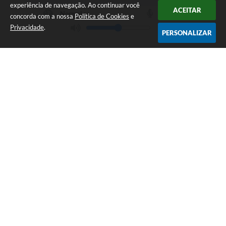
experiência de navegação. Ao continuar você
ACEITAR
concorda com a nossa
Política de Cookies
e
Privacidade
.
PERSONALIZAR
Telefone: (12) 3115-1194
Endereço: Rua das Missões, nº 08 - Centro | CEP: 12870-000
Atendimento de Segunda-feira a Sexta-feira das 07h as 17h
CNPJ: 65.058.984/0001-07
Prefeitura Municipal de Arapeí - SP
Versão do Sistema:
3.5.3 - 19/06/2026
Portal atualizado em:
07/08/2026 14:40
Dados Abertos
Copyright Instar - 2006-2026. Todos os direitos reservados -
Instar Tecnologia