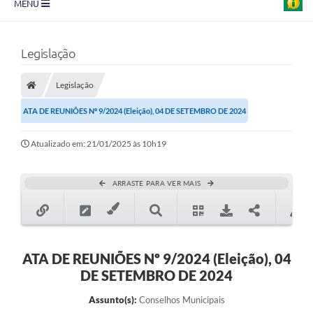
MENU
Prefeitura
Legislação
Transparência
Legislação
Diário Oficial
ATA DE REUNIÕES Nº 9/2024 (Eleição), 04 DE SETEMBRO DE 2024
Legislação
Atualizado em: 21/01/2025 às 10h19
Turismo
Ouvidoria
ARRASTE PARA VER MAIS
Editais
Planos
ATA DE REUNIÕES Nº 9/2024 (Eleição), 04
Galeria de Fotos
DE SETEMBRO DE 2024
Arquivos para Download
Assunto(s):
Conselhos Municipais
Carta de Serviço