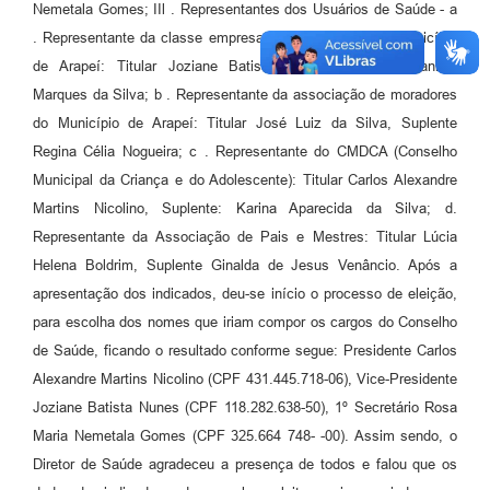
Nemetala Gomes; IIl . Representantes dos Usuários de Saúde - a
. Representante da classe empresarial ou comercial do Município
de Arapeí: Titular Joziane Batista Nunes, Suplente Daniela
Marques da Silva; b . Representante da associação de moradores
do Município de Arapeí: Titular José Luiz da Silva, Suplente
Regina Célia Nogueira; c . Representante do CMDCA (Conselho
Municipal da Criança e do Adolescente): Titular Carlos Alexandre
Martins Nicolino, Suplente: Karina Aparecida da Silva; d.
Representante da Associação de Pais e Mestres: Titular Lúcia
Helena Boldrim, Suplente Ginalda de Jesus Venâncio. Após a
apresentação dos indicados, deu-se início o processo de eleição,
para escolha dos nomes que iriam compor os cargos do Conselho
de Saúde, ficando o resultado conforme segue: Presidente Carlos
Alexandre Martins Nicolino (CPF 431.445.718-06), Vice-Presidente
Joziane Batista Nunes (CPF 118.282.638-50), 1º Secretário Rosa
Maria Nemetala Gomes (CPF 325.664 748- -00). Assim sendo, o
Diretor de Saúde agradeceu a presença de todos e falou que os