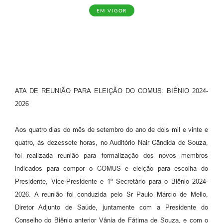
EM VIGOR
SIAFIC
Sabesp
Elektro
Contratos
ATA DE REUNIÃO PARA ELEIÇÃO DO COMUS: BIÊNIO 2024-
Audiências Públicas
2026
Publicações 3º Setor
Aos quatro dias do mês de setembro do ano de dois mil e vinte e
Contas Públicas
quatro, às dezessete horas, no Auditório Nair Cândida de Souza,
Telefones Úteis
foi realizada reunião para formalização dos novos membros
indicados para compor o COMUS e eleição para escolha do
Emprega
Presidente, Vice-Presidente e 1º Secretário para o Biênio 2024-
Enquete
2026. A reunião foi conduzida pelo Sr Paulo Márcio de Mello,
Diretor Adjunto de Saúde, juntamente com a Presidente do
Agenda
Conselho do Biênio anterior Vânia de Fátima de Souza, e com o