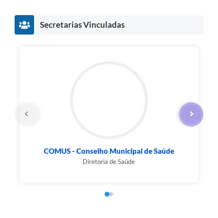
Secretarias Vinculadas
unicipal de Saúde
Diretoria de Saúde
de Saúde
Elias Aguiar Júnior