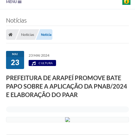
MENU
Prefeitura
Notícias
Transparência
Notícias
Notícia
Diário Oficial
Legislação
MAI
23 MAI 2024
23
Turismo
CULTURA
Ouvidoria
PREFEITURA DE ARAPEÍ PROMOVE BATE
PAPO SOBRE A APLICAÇÃO DA PNAB/2024
Editais
E ELABORAÇÃO DO PAAR
Planos
Galeria de Fotos
Arquivos para Download
Carta de Serviço