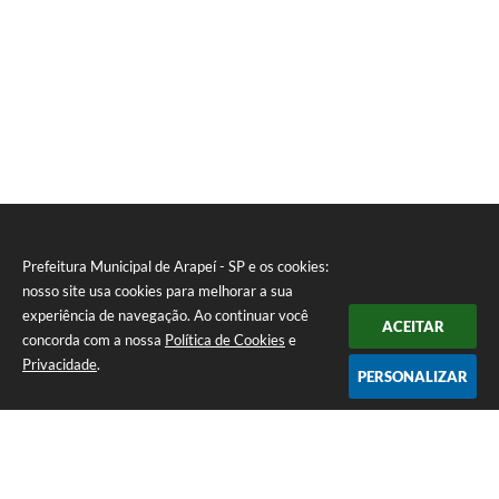
Prefeitura Municipal de Arapeí - SP e os cookies:
nosso site usa cookies para melhorar a sua
experiência de navegação. Ao continuar você
ACEITAR
concorda com a nossa
Política de Cookies
e
Privacidade
.
PERSONALIZAR
Telefone: (12) 3115-1194