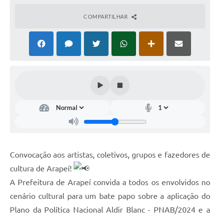
COMPARTILHAR
SIAFIC
Sabesp
Elektro
Contratos
Audiências Públicas
Publicações 3º Setor
Contas Públicas
Telefones Úteis
Convocação aos artistas, coletivos, grupos e fazedores de
cultura de Arapeí!
Emprega
A Prefeitura de Arapeí convida a todos os envolvidos no
Enquete
cenário cultural para um bate papo sobre a aplicação do
Plano da Política Nacional Aldir Blanc - PNAB/2024 e a
Agenda