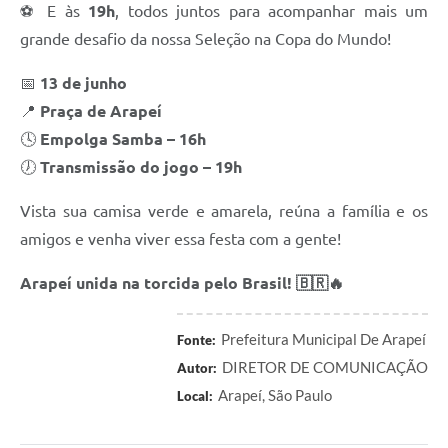
⚽ E às
19h
, todos juntos para acompanhar mais um
SIC
grande desafio da nossa Seleção na Copa do Mundo!
Planejamento
📅
13 de junho
📍
Praça de Arapeí
🕓
Empolga Samba – 16h
🕖
Transmissão do jogo – 19h
Vista sua camisa verde e amarela, reúna a família e os
amigos e venha viver essa festa com a gente!
Arapeí unida na torcida pelo Brasil! 🇧🇷🔥
Prefeitura Municipal De Arapeí
Fonte:
DIRETOR DE COMUNICAÇÃO
Autor:
Arapeí, São Paulo
Local: