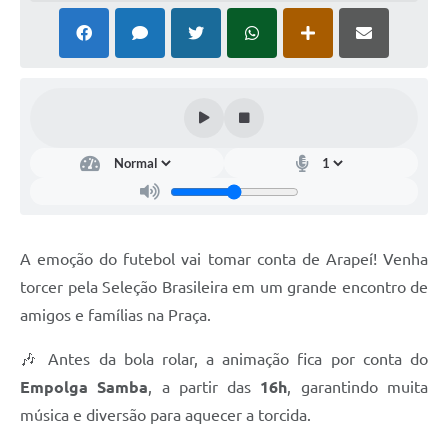
SIAFIC
Sabesp
Elektro
Contratos
Audiências Públicas
Publicações 3º Setor
A emoção do futebol vai tomar conta de Arapeí! Venha
Contas Públicas
torcer pela Seleção Brasileira em um grande encontro de
Telefones Úteis
amigos e famílias na Praça.
Emprega
🎶 Antes da bola rolar, a animação fica por conta do
Empolga Samba
, a partir das
16h
, garantindo muita
Enquete
música e diversão para aquecer a torcida.
Agenda