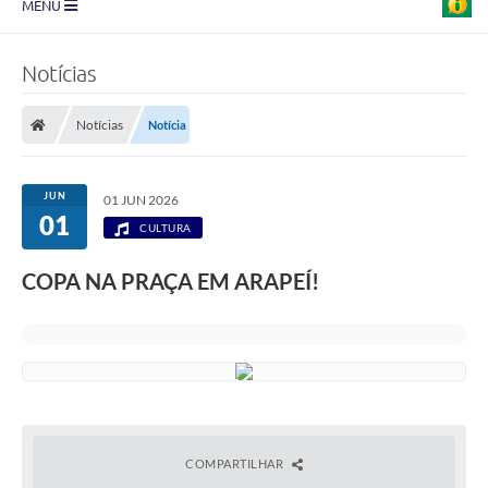
MENU
Prefeitura
Notícias
Transparência
Notícias
Notícia
Diário Oficial
Legislação
JUN
01 JUN 2026
01
Turismo
CULTURA
Ouvidoria
COPA NA PRAÇA EM ARAPEÍ!
Editais
Planos
Galeria de Fotos
Arquivos para Download
COMPARTILHAR
Carta de Serviço