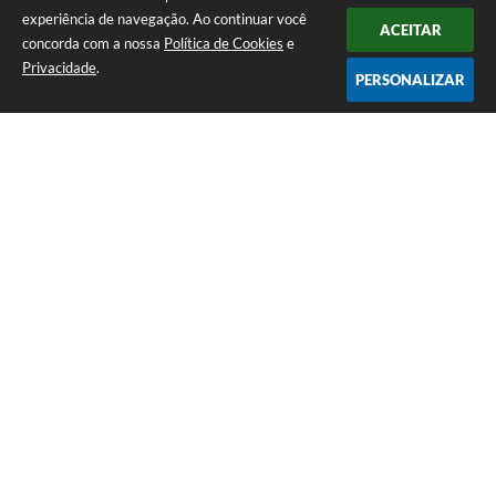
experiência de navegação. Ao continuar você
ACEITAR
concorda com a nossa
Política de Cookies
e
Privacidade
.
PERSONALIZAR
Telefone: (12) 3115-1194
Endereço: Rua das Missões, nº 08 - Centro | CEP: 12870-000
Atendimento de Segunda-feira a Sexta-feira das 07h as 17h
CNPJ: 65.058.984/0001-07
Prefeitura Municipal de Arapeí - SP
Versão do Sistema:
3.5.3 - 19/06/2026
Portal atualizado em:
07/08/2026 14:40
Dados Abertos
Copyright Instar - 2006-2026. Todos os direitos reservados -