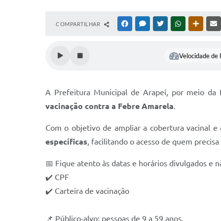
COMPARTILHAR
FACEBOOK
MESSENGER
TWITTER
WHATSAPP
OUTRAS
Velocidade de l
A Prefeitura Municipal de Arapeí, por meio da
vacinação contra a Febre Amarela
.
Com o objetivo de ampliar a cobertura vacinal e 
específicas
, facilitando o acesso de quem precisa
📅 Fique atento às datas e horários divulgados e n
✔️ CPF
✔️ Carteira de vacinação
📌 Público-alvo: pessoas de 9 a 59 anos.