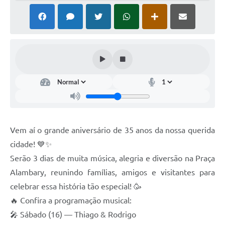
SIAFIC
Sabesp
Elektro
Contratos
Audiências Públicas
Publicações 3º Setor
Vem aí o grande aniversário de 35 anos da nossa querida
Contas Públicas
cidade! 💙✨
Telefones Úteis
Serão 3 dias de muita música, alegria e diversão na Praça
Alambary, reunindo famílias, amigos e visitantes para
Emprega
celebrar essa história tão especial! 🥳
Enquete
🔥 Confira a programação musical:
🎤 Sábado (16) — Thiago & Rodrigo
Agenda