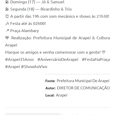
🎤 Domingo (17) — Jô & Samuel
SIC
🎤 Segunda (18) — Ricardinho & Trio
Planejamento
⏰ A partir das 19h com som mecânico e shows às 21h30!
🎶 Festa até às 02h00!
📍 Praça Alambary
💙 Realização: Prefeitura Municipal de Arapeí & Cultura
Arapeí
Marque os amigos e venha comemorar com a gente! 🎊
#Arapeí35Anos #AniversárioDeArapeí #FestaNaPraça
#Arapeí #ShowAoVivo
Prefeitura Municipal De Arapeí
Fonte:
DIRETOR DE COMUNICAÇÃO
Autor:
Arapeí
Local: