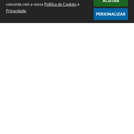
ACEITAR
concorda com a nossa
Política de Cookies
e
Privacidade
.
PERSONALIZAR
Telefone: (12) 3115-1194
Endereço: Rua das Missões, nº 08 - Centro | CEP: 12870-000
Atendimento de Segunda-feira a Sexta-feira das 07h as 17h
CNPJ: 65.058.984/0001-07
Prefeitura Municipal de Arapeí - SP
Versão do Sistema:
3.5.3 - 19/06/2026
Portal atualizado em:
05/08/2026 16:09
Dados Abertos
Copyright Instar - 2006-2026. Todos os direitos reservados -
Instar Tecnologia