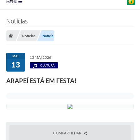
MENU
Prefeitura
Notícias
Transparência
Notícias
Notícia
Diário Oficial
Legislação
MAI
13 MAI 2026
13
Turismo
CULTURA
Ouvidoria
ARAPEÍ ESTÁ EM FESTA!
Editais
Planos
Galeria de Fotos
Arquivos para Download
COMPARTILHAR
Carta de Serviço