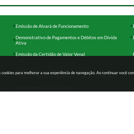
Emissão de Alvará de Funcionamento
Demonstrativo de Pagamentos e Débitos em Dívida
Ativa
Emissão da Certidão de Valor Venal
2ª Via de I.P.T.U. / Taxas Imobiliárias, 2ª via de
usa cookies para melhorar a sua experiência de navegação. Ao continuar você c
I.S.S.Q.N. / Taxas Mobiliárias e 2ª via de Dívida Ativa
em
Parcelamento de Dívida Ativa
-000