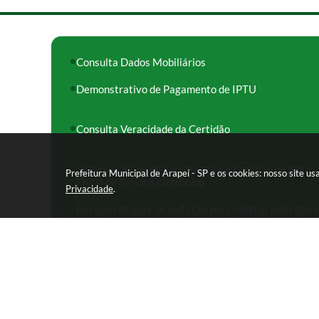
Consulta Dados Mobiliários
Demonstrativo de Pagamento de IPTU
Consulta Veracidade da Certidão
Sistema Online de Escrituração e Emissão de Notas
Prefeitura Municipal de Arapeí - SP e os cookies: nosso site 
Fiscal de Serviço Eletrônico
Privacidade
.
Geração de guia de quitação para débitos inscritos 
Dívida Ativa
Rua das Missões, nº 08 - Centro CEP: 12870