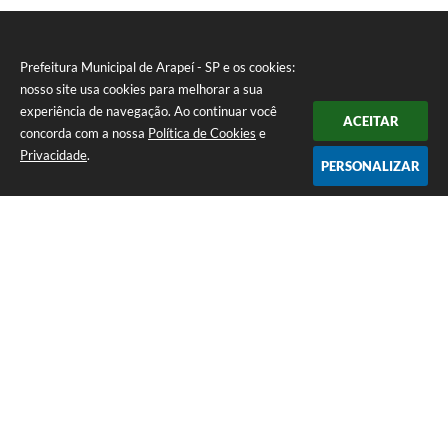
Prefeitura Municipal de Arapeí - SP e os cookies:
nosso site usa cookies para melhorar a sua
experiência de navegação. Ao continuar você
ACEITAR
concorda com a nossa
Política de Cookies
e
Privacidade
.
PERSONALIZAR
Telefone: (12) 3115-1194
Endereço: Rua das Missões, nº 08 - Centro | CEP: 12870-000
Atendimento de Segunda-feira a Sexta-feira das 07h as 17h
CNPJ: 65.058.984/0001-07
Prefeitura Municipal de Arapeí - SP
Versão do Sistema:
3.5.3 - 19/06/2026