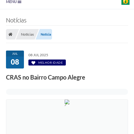
MENU
Prefeitura
Notícias
Transparência
Notícias
Notícia
Diário Oficial
Legislação
JUL
08 JUL 2025
08
Turismo
MELHOR IDADE
Ouvidoria
CRAS no Bairro Campo Alegre
Editais
Planos
Galeria de Fotos
Arquivos para Download
Carta de Serviço