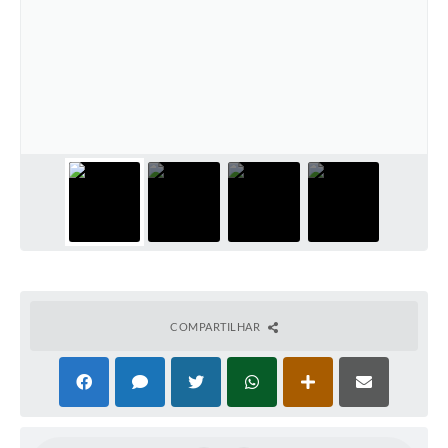
SIAFIC
Sabesp
Elektro
Contratos
Audiências Públicas
Publicações 3º Setor
Contas Públicas
Telefones Úteis
COMPARTILHAR
Emprega
Enquete
Agenda