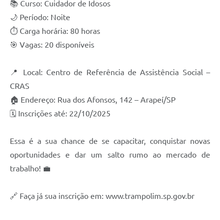
📚 Curso: Cuidador de Idosos
SIC
🌙 Período: Noite
Planejamento
⏱ Carga horária: 80 horas
🎯 Vagas: 20 disponíveis
📍 Local: Centro de Referência de Assistência Social –
CRAS
🏠 Endereço: Rua dos Afonsos, 142 – Arapeí/SP
🗓 Inscrições até: 22/10/2025
Essa é a sua chance de se capacitar, conquistar novas
oportunidades e dar um salto rumo ao mercado de
trabalho! 💼
🔗 Faça já sua inscrição em: www.trampolim.sp.gov.br