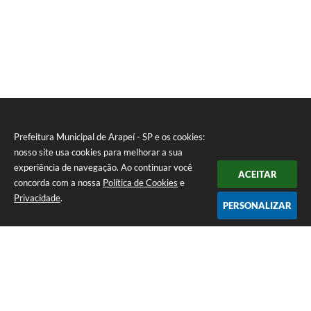
Prefeitura Municipal de Arapeí - SP e os cookies:
nosso site usa cookies para melhorar a sua
experiência de navegação. Ao continuar você
ACEITAR
concorda com a nossa
Política de Cookies
e
Privacidade
.
PERSONALIZAR
Telefone: (12) 3115-1194
Endereço: Rua das Missões, nº 08 - Centro | CEP: 12870-000
Atendimento de Segunda-feira a Sexta-feira das 07h as 17h