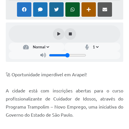
SIAFIC
Sabesp
Elektro
Contratos
Audiências Públicas
Publicações 3º Setor
🚀 Oportunidade imperdível em Arapeí!
Contas Públicas
Telefones Úteis
A cidade está com inscrições abertas para o curso
profissionalizante de Cuidador de Idosos, através do
Emprega
Programa Trampolim – Novo Emprego, uma iniciativa do
Enquete
Governo do Estado de São Paulo.
Agenda