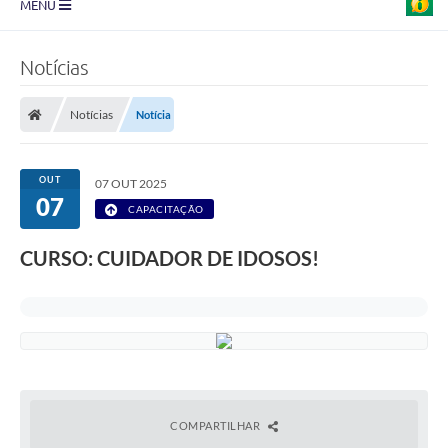
MENU
Prefeitura
Notícias
Transparência
Notícias
Notícia
Diário Oficial
Legislação
OUT
07 OUT 2025
07
Turismo
CAPACITAÇÃO
Ouvidoria
CURSO: CUIDADOR DE IDOSOS!
Editais
Planos
Galeria de Fotos
Arquivos para Download
COMPARTILHAR
Carta de Serviço