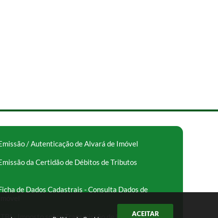
Emissão / Autenticação de Alvará de Imóvel
Emissão da Certidão de Débitos de Tributos
Ficha de Dados Cadastrais - Consulta Dados de
Imóvel
ACEITAR
ITBI - Imposto sobre Transmissão de Bens Imóveis