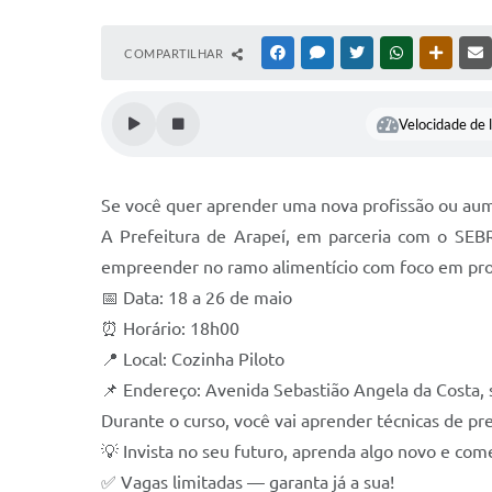
COMPARTILHAR
FACEBOOK
MESSENGER
TWITTER
WHATSAPP
OUTRAS
Velocidade de l
Se você quer aprender uma nova profissão ou aum
A Prefeitura de Arapeí, em parceria com o SEBR
empreender no ramo alimentício com foco em pro
📅 Data: 18 a 26 de maio
⏰ Horário: 18h00
📍 Local: Cozinha Piloto
📌 Endereço: Avenida Sebastião Angela da Costa, 
Durante o curso, você vai aprender técnicas de pr
💡 Invista no seu futuro, aprenda algo novo e co
✅ Vagas limitadas — garanta já a sua!