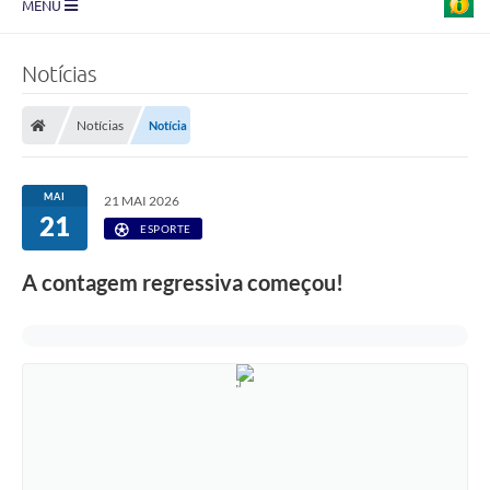
MENU
Prefeitura
Notícias
Transparência
Notícias
Notícia
Diário Oficial
Legislação
MAI
21 MAI 2026
21
Turismo
ESPORTE
Ouvidoria
A contagem regressiva começou!
Editais
Planos
Galeria de Fotos
Arquivos para Download
Carta de Serviço