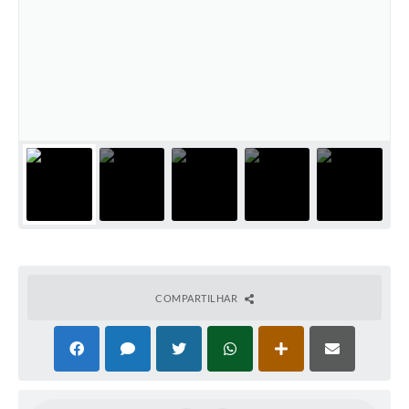
SIAFIC
Sabesp
Elektro
Contratos
Audiências Públicas
Publicações 3º Setor
Contas Públicas
Telefones Úteis
COMPARTILHAR
Emprega
Enquete
Agenda