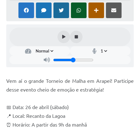
SIAFIC
Sabesp
Elektro
Contratos
Audiências Públicas
Publicações 3º Setor
Vem aí o grande Torneio de Malha em Arapeí! Participe
Contas Públicas
desse evento cheio de emoção e estratégia!
Telefones Úteis
📅 Data: 26 de abril (sábado)
Emprega
📍 Local: Recanto da Lagoa
Enquete
⏰ Horário: A partir das 9h da manhã
Agenda