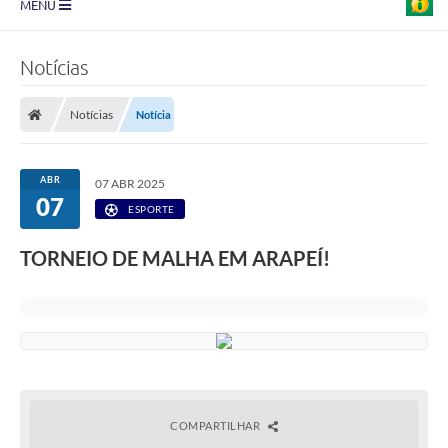
MENU
Prefeitura
Notícias
Transparência
Notícias
Notícia
Diário Oficial
Legislação
ABR
07 ABR 2025
07
Turismo
ESPORTE
Ouvidoria
TORNEIO DE MALHA EM ARAPEÍ!
Editais
Planos
Galeria de Fotos
Arquivos para Download
COMPARTILHAR
Carta de Serviço