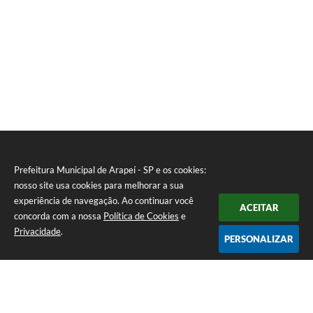
Prefeitura Municipal de Arapeí - SP e os cookies:
nosso site usa cookies para melhorar a sua
experiência de navegação. Ao continuar você
ACEITAR
concorda com a nossa
Política de Cookies
e
Privacidade
.
PERSONALIZAR
Telefone: (12) 3115-1194