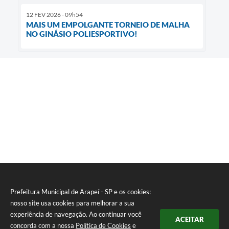
12 FEV 2026 - 09h54
MAIS UM EMPOLGANTE TORNEIO DE MALHA
NO GINÁSIO POLIESPORTIVO!
Prefeitura Municipal de Arapeí - SP e os cookies:
nosso site usa cookies para melhorar a sua
experiência de navegação. Ao continuar você
ACEITAR
concorda com a nossa
Política de Cookies
e