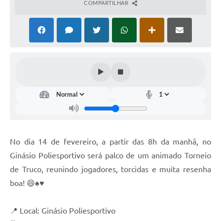
COMPARTILHAR
SIAFIC
Sabesp
Elektro
Contratos
Audiências Públicas
Publicações 3º Setor
Contas Públicas
No dia 14 de fevereiro, a partir das 8h da manhã, no
Telefones Úteis
Ginásio Poliesportivo será palco de um animado Torneio
de Truco, reunindo jogadores, torcidas e muita resenha
Emprega
boa! 😄♠️♥️
Enquete
📍 Local: Ginásio Poliesportivo
Agenda