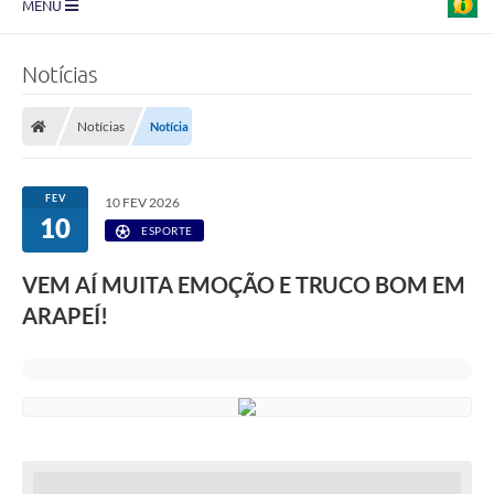
MENU
Prefeitura
Notícias
Transparência
Notícias
Notícia
Diário Oficial
Legislação
FEV
10 FEV 2026
10
Turismo
ESPORTE
Ouvidoria
VEM AÍ MUITA EMOÇÃO E TRUCO BOM EM
ARAPEÍ!
Editais
Planos
Galeria de Fotos
Arquivos para Download
Carta de Serviço