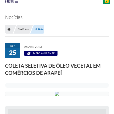
MENU
Prefeitura
Notícias
Transparência
Notícias
Notícia
Diário Oficial
Legislação
ABR
25 ABR 2023
25
Turismo
MEIO AMBIENTE
Ouvidoria
COLETA SELETIVA DE ÓLEO VEGETAL EM
COMÉRCIOS DE ARAPEÍ
Editais
Planos
Galeria de Fotos
Arquivos para Download
Carta de Serviço