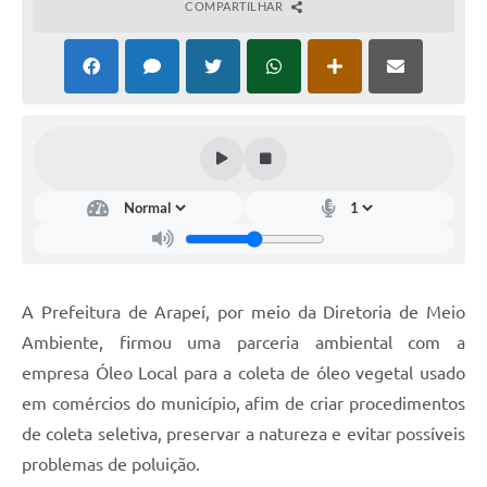
COMPARTILHAR
SIAFIC
Sabesp
Elektro
Contratos
Audiências Públicas
Publicações 3º Setor
Contas Públicas
A Prefeitura de Arapeí, por meio da Diretoria de Meio
Telefones Úteis
Ambiente, firmou uma parceria ambiental com a
empresa Óleo Local para a coleta de óleo vegetal usado
Emprega
em comércios do município, afim de criar procedimentos
Enquete
de coleta seletiva, preservar a natureza e evitar possíveis
problemas de poluição.
Agenda