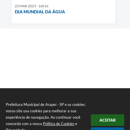
22 MAR 2023 - 16h16
DIA MUNDIAL DA ÁGUA
Prefeitura Municipal de Arapeí - SP e os cookies:
nosso site usa cookies para melhorar a sua
experiência de navegação. Ao continuar você
ACEITAR
concorda com a nossa
Política de Cookies
e