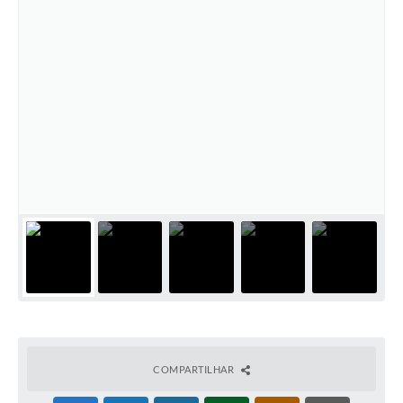
SIAFIC
Sabesp
Elektro
Contratos
Audiências Públicas
Publicações 3º Setor
Contas Públicas
Telefones Úteis
Emprega
Enquete
COMPARTILHAR
Agenda