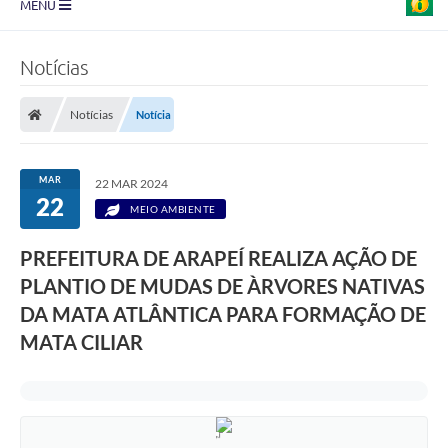
MENU
Prefeitura
Notícias
Transparência
Notícias
Notícia
Diário Oficial
Legislação
MAR
22 MAR 2024
22
Turismo
MEIO AMBIENTE
Ouvidoria
PREFEITURA DE ARAPEÍ REALIZA AÇÃO DE
PLANTIO DE MUDAS DE ÀRVORES NATIVAS
Editais
DA MATA ATLÂNTICA PARA FORMAÇÃO DE
Planos
MATA CILIAR
Galeria de Fotos
Arquivos para Download
Carta de Serviço