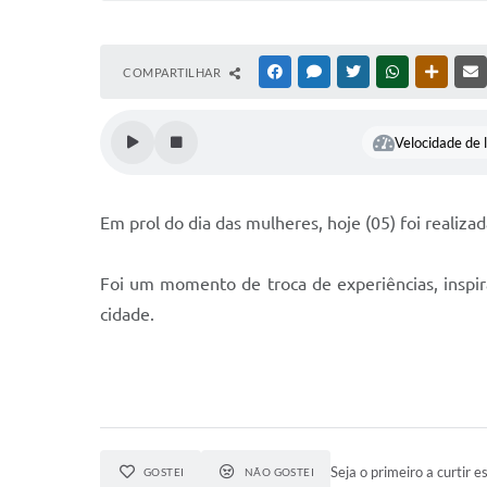
COMPARTILHAR
FACEBOOK
MESSENGER
TWITTER
WHATSAPP
OUTRAS
Velocidade de l
Em prol do dia das mulheres, hoje (05) foi realiz
Foi um momento de troca de experiências, inspir
cidade.
Seja o primeiro a curtir es
GOSTEI
NÃO GOSTEI