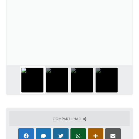
SIAFIC
Sabesp
Elektro
Contratos
Audiências Públicas
Publicações 3º Setor
Contas Públicas
Telefones Úteis
Emprega
COMPARTILHAR
Enquete
Agenda