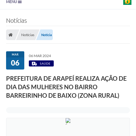
MENU
Prefeitura
Notícias
Transparência
Notícias
Notícia
Diário Oficial
Legislação
MAR
06 MAR 2024
06
Turismo
SAÚDE
Ouvidoria
PREFEITURA DE ARAPEÍ REALIZA AÇÃO DE
DIA DAS MULHERES NO BAIRRO
Editais
BARREIRINHO DE BAIXO (ZONA RURAL)
Planos
Galeria de Fotos
Arquivos para Download
Carta de Serviço