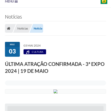
MENU
Prefeitura
Notícias
Transparência
Notícias
Notícia
Diário Oficial
Legislação
MAI
03 MAI 2024
03
Turismo
CULTURA
Ouvidoria
ÚLTIMA ATRAÇÃO CONFIRMADA - 3ª EXPO
2024 | 19 DE MAIO
Editais
Planos
Galeria de Fotos
Arquivos para Download
Carta de Serviço