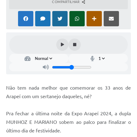
COMPARTILHAR
SIAFIC
Sabesp
Elektro
Contratos
Audiências Públicas
Publicações 3º Setor
Contas Públicas
Não tem nada melhor que comemorar os 33 anos de
Telefones Úteis
Arapeí com um sertanejo daqueles, né?
Emprega
Pra fechar a última noite da Expo Arapeí 2024, a dupla
Enquete
MUNHOZ E MARIANO sobem ao palco para finalizar o
último dia de festividade.
Agenda