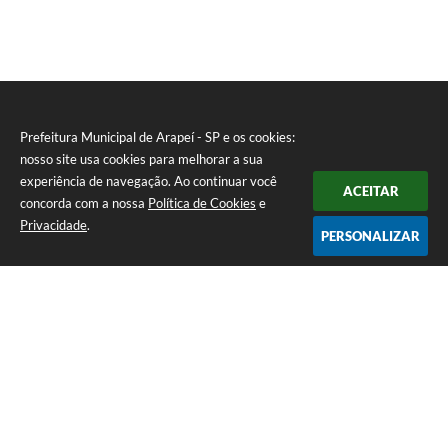
Prefeitura Municipal de Arapeí - SP e os cookies:
nosso site usa cookies para melhorar a sua
experiência de navegação. Ao continuar você
ACEITAR
concorda com a nossa
Política de Cookies
e
Privacidade
.
PERSONALIZAR
Telefone: (12) 3115-1194
Endereço: Rua das Missões, nº 08 - Centro | CEP: 12870-000
Atendimento de Segunda-feira a Sexta-feira das 07h as 17h
CNPJ: 65.058.984/0001-07
Prefeitura Municipal de Arapeí - SP