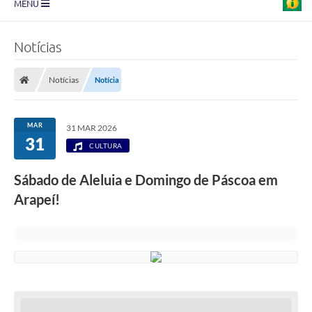
MENU
Prefeitura
Notícias
Transparência
Notícias
Notícia
Diário Oficial
Legislação
MAR
31 MAR 2026
31
Turismo
CULTURA
Ouvidoria
Sábado de Aleluia e Domingo de Páscoa em
Arapeí!
Editais
Planos
Galeria de Fotos
Arquivos para Download
Carta de Serviço