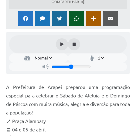
COMPARTILHAR
SIAFIC
Sabesp
Elektro
Contratos
Audiências Públicas
Publicações 3º Setor
Contas Públicas
A Prefeitura de Arapeí preparou uma programação
Telefones Úteis
especial para celebrar o Sábado de Aleluia e o Domingo
de Páscoa com muita música, alegria e diversão para toda
Emprega
a população!
Enquete
📍 Praça Alambary
📅 04 e 05 de abril
Agenda