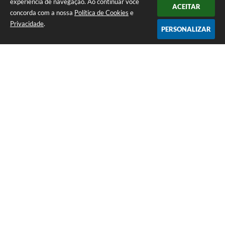
experiência de navegação. Ao continuar você
ACEITAR
concorda com a nossa
Política de Cookies
e
Privacidade
.
PERSONALIZAR
Telefone: (12) 3115-1194
Endereço: Rua das Missões, nº 08 - Centro | CEP: 12870-000
Atendimento de Segunda-feira a Sexta-feira das 07h as 17h
CNPJ: 65.058.984/0001-07
Prefeitura Municipal de Arapeí - SP
Versão do Sistema:
3.5.3 - 19/06/2026
Portal atualizado em:
07/08/2026 14:40
Dados Abertos
Copyright Instar - 2006-2026. Todos os direitos reservados -
Instar Tecnologia