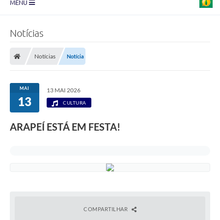
MENU
Prefeitura
Notícias
Transparência
Notícias
Notícia
Diário Oficial
Legislação
MAI
13 MAI 2026
13
Turismo
CULTURA
Ouvidoria
ARAPEÍ ESTÁ EM FESTA!
Editais
Planos
Galeria de Fotos
Arquivos para Download
COMPARTILHAR
Carta de Serviço