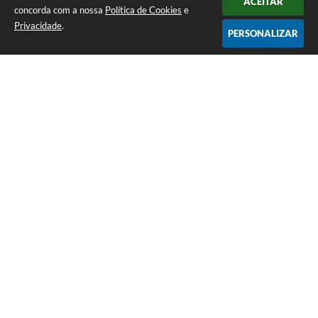
ACEITAR
concorda com a nossa
Política de Cookies
e
Privacidade
.
PERSONALIZAR
Telefone: (12) 3115-1194
Endereço: Rua das Missões, nº 08 - Centro | CEP: 12870-000
Atendimento de Segunda-feira a Sexta-feira das 07h as 17h
CNPJ: 65.058.984/0001-07
Prefeitura Municipal de Arapeí - SP
Versão do Sistema:
3.5.3 - 19/06/2026
Portal atualizado em:
05/08/2026 16:09
Dados Abertos
Copyright Instar - 2006-2026. Todos os direitos reservados -
Instar Tecnologia