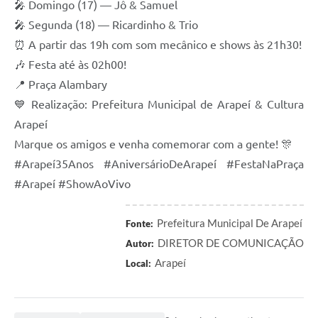
🎤 Domingo (17) — Jô & Samuel
SIC
🎤 Segunda (18) — Ricardinho & Trio
Planejamento
⏰ A partir das 19h com som mecânico e shows às 21h30!
🎶 Festa até às 02h00!
📍 Praça Alambary
💙 Realização: Prefeitura Municipal de Arapeí & Cultura
Arapeí
Marque os amigos e venha comemorar com a gente! 🎊
#Arapeí35Anos #AniversárioDeArapeí #FestaNaPraça
#Arapeí #ShowAoVivo
Prefeitura Municipal De Arapeí
Fonte:
DIRETOR DE COMUNICAÇÃO
Autor:
Arapeí
Local: