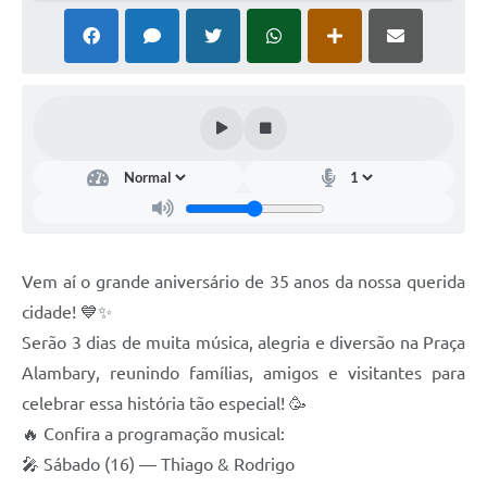
SIAFIC
Sabesp
Elektro
Contratos
Audiências Públicas
Publicações 3º Setor
Vem aí o grande aniversário de 35 anos da nossa querida
Contas Públicas
cidade! 💙✨
Telefones Úteis
Serão 3 dias de muita música, alegria e diversão na Praça
Alambary, reunindo famílias, amigos e visitantes para
Emprega
celebrar essa história tão especial! 🥳
Enquete
🔥 Confira a programação musical:
🎤 Sábado (16) — Thiago & Rodrigo
Agenda